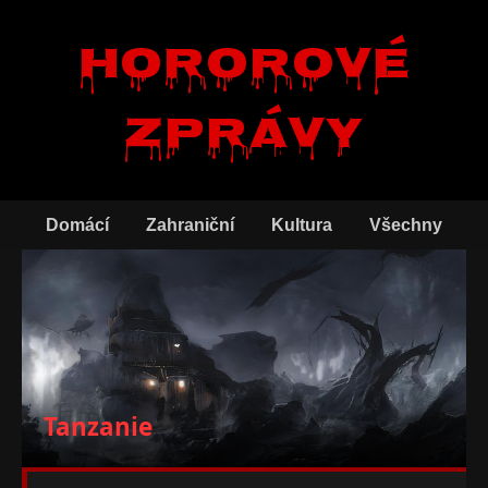
Hororové
zprávy
Domácí
Zahraniční
Kultura
Všechny
Tanzanie