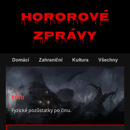
Hororové
zprávy
Domácí
Zahraniční
Kultura
Všechny
tělo
Fyzické pozůstatky po činu.