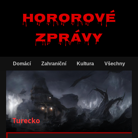
Hororové
zprávy
Domácí
Zahraniční
Kultura
Všechny
Turecko