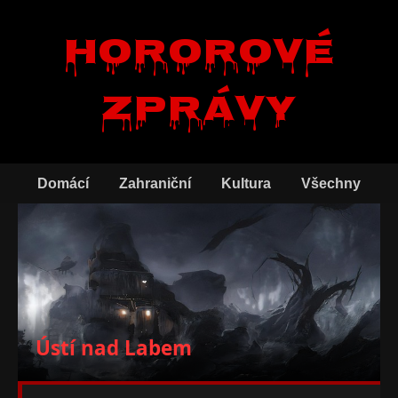
Hororové
zprávy
Domácí
Zahraniční
Kultura
Všechny
Ústí nad Labem