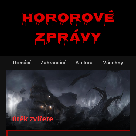
Hororové
zprávy
Domácí
Zahraniční
Kultura
Všechny
útěk zvířete