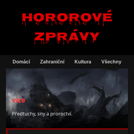
Hororové
zprávy
Domácí
Zahraniční
Kultura
Všechny
vize
Předtuchy, sny a proroctví.