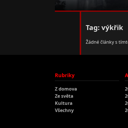
Tag: výkřik
Žádné články s tím
Rubriky
A
Z domova
2
Ze světa
2
Kultura
2
Všechny
2