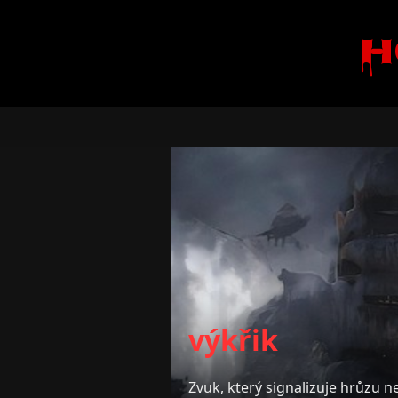
H
výkřik
Zvuk, který signalizuje hrůzu n