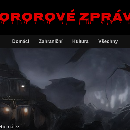
ororové zprá
Domácí
Zahraniční
Kultura
Všechny
ebo nález.