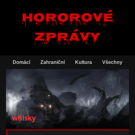
Hororové
zprávy
Domácí
Zahraniční
Kultura
Všechny
whisky