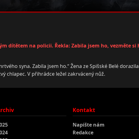
vým dítětem na policii. Řekla: Zabila jsem ho, vezměte si 
tvého syna. Zabila jsem ho.“ Žena ze Spišské Belé dorazila k
vý chlapec. V přihrádce ležel zakrvácený nůž.
rchiv
Kontakt
025
Napište nám
024
Redakce