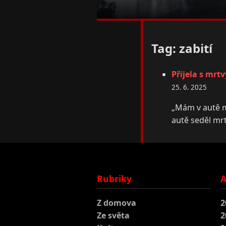
Tag: zabití
Přijela s mrt
25. 6. 2025
„Mám v autě mr
autě seděl mrt
Rubriky
A
Z domova
2
Ze světa
2