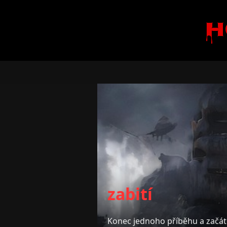
H
zabití
Konec jednoho příběhu a začát