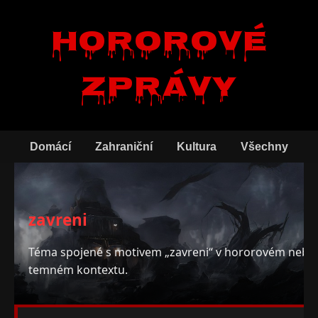
Hororové
zprávy
Domácí
Zahraniční
Kultura
Všechny
zavreni
Téma spojené s motivem „zavreni“ v hororovém nebo
temném kontextu.