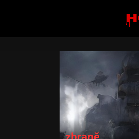
H
zbraně