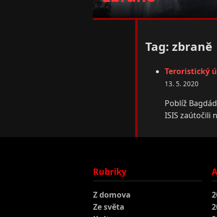
Tag: zbraně
Teroristický 
13. 5. 2020
Poblíž Bagdádu
ISIS zaútočili
Rubriky
A
Z domova
2
Ze světa
2