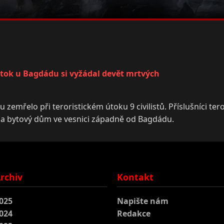
útok u Bagdádu si vyžádal devět mrtvých
 zemřelo při teroristickém útoku 9 civilistů. Příslušníci ter
 na bytový dům ve vesnici západně od Bagdádu.
rchiv
Kontakt
025
Napište nám
024
Redakce