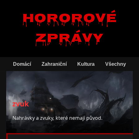
Hororové
zprávy
Domácí
Zahraniční
Kultura
Všechny
zvuk
Nahrávky a zvuky, které nemají původ.