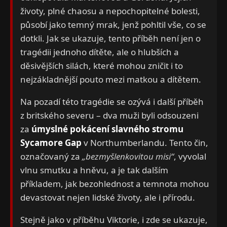
životy, plné chaosu a nepochopitelné bolesti,
působí jako temný mrak, jenž pohltil vše, co se
dotkli. Jak se ukazuje, tento příběh není jen o
tragédii jednoho dítěte, ale o hlubších a
děsivějších silách, které mohou zničit i to
nejzákladnější pouto mezi matkou a dítětem.
Na pozadí této tragédie se ozývá i další příběh
z britského severu – dva muži byli odsouzeni
za
úmyslné pokácení slavného stromu
Sycamore Gap
v Northumberlandu. Tento čin,
označovaný za
„bezmyšlenkovitou misi“
, vyvolal
vlnu smutku a hněvu, a je tak dalším
příkladem, jak bezohlednost a temnota mohou
devastovat nejen lidské životy, ale i přírodu.
Stejně jako v příběhu Viktorie, i zde se ukazuje,