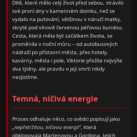
Dítě, které mělo celý život před sebou, strávilo
své první dny v kamenném domku, než se
vydalo na putování, většinou v náručí matky,
skryté pod vínově červenou péřovou bundou.
Cesta, která měla být začátkem života, se
proměnila v noční můru – od autobusových
nádraží po přístavní města, přes hotely,
kavárny, města i pole, Viktorie přežila nejvýše
dva týdny, ale pravdu o její smrti nikdy
nezjistíme.
Temná, ničivá energie
Proces odhaluje něco, co svědci popisují jako
„nepřetržitou, ničivou energii“
, která
obklopovala Martenovou a Gordona. Jejich