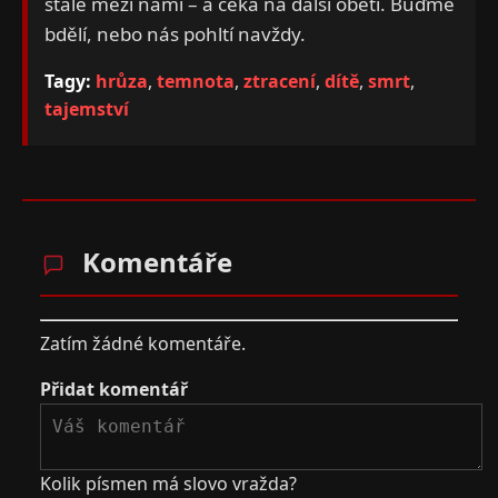
stále mezi námi – a čeká na další oběti. Buďme
bdělí, nebo nás pohltí navždy.
Tagy:
hrůza
,
temnota
,
ztracení
,
dítě
,
smrt
,
tajemství
Komentáře
Zatím žádné komentáře.
Přidat komentář
Kolik písmen má slovo vražda?