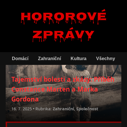
Hororové
zprávy
Domácí
Zahraniční
Kultura
Všechny
Tajemství bolesti a zkázy: Příběh
Constance Marten a Marka
Gordona
16. 7. 2025 • Rubrika:
Zahraniční
,
Společnost