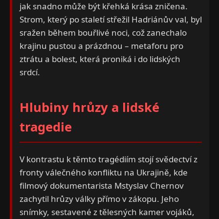
jak snadno může být křehká krása zničena.
Strom, který po staletí střežil Hadriánův val, byl
sražen během bouřlivé noci, což zanechalo
krajinu pustou a prázdnou – metaforu pro
ztrátu a bolest, která proniká i do lidských
srdcí.
Hlubiny hrůzy a lidské
tragedie
V kontrastu k těmto tragédiím stojí svědectví z
fronty válečného konfliktu na Ukrajině, kde
filmový dokumentarista Mstyslav Chernov
zachytil hrůzy války přímo v zákopu. Jeho
snímky, sestavené z tělesných kamer vojáků,