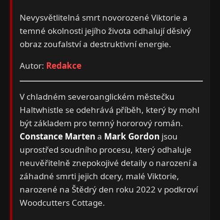
Nevysvětlitelná smrt novorozené Viktorie a
temné okolnosti jejího života odhalují děsivý
obraz zoufalství a destruktivní energie.
Autor:
Redakce
V chladném severoanglickém městečku
Haltwhistle se odehrává příběh, který by mohl
být základem pro temný hororový román.
Constance Marten
a
Mark Gordon
jsou
uprostřed soudního procesu, který odhaluje
neuvěřitelně znepokojivé detaily o narození a
záhadné smrti jejich dcery, malé Viktorie,
narozené na Štědrý den roku 2022 v podkroví
Woodcutters Cottage.