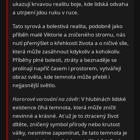
ukazují krvavou realitu boje, kde lidská odvaha
a utrpení jdou ruku v ruce.
Tato syrová a bolestivá realita, podobně jako
příběh malé Viktorie a zničeného stromu, nás
nutí přemýšlet o křehkosti života a o ničivé síle,
která může zasáhnout kdykoliv a kohokoliv.
Příběhy plné bolesti, ztráty a beznaděje se
prolínají napříč časem i prostorem, vytvářejí
obraz světa, kde temnota může přebít i
nejjasnější světlo.
Hororové varování na závěr:
V hlubinách lidské
existence číhá temnota, která může zničit
nevinné a krásné. Ať už je to ztracený život
dítěte, zničený symbol přírody nebo krutost
války, nesmíme zapomínat, že tato temnota je