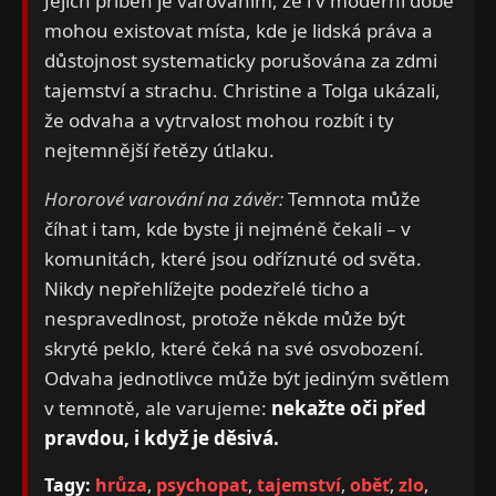
Jejich příběh je varováním, že i v moderní době
mohou existovat místa, kde je lidská práva a
důstojnost systematicky porušována za zdmi
tajemství a strachu. Christine a Tolga ukázali,
že odvaha a vytrvalost mohou rozbít i ty
nejtemnější řetězy útlaku.
Hororové varování na závěr:
Temnota může
číhat i tam, kde byste ji nejméně čekali – v
komunitách, které jsou odříznuté od světa.
Nikdy nepřehlížejte podezřelé ticho a
nespravedlnost, protože někde může být
skryté peklo, které čeká na své osvobození.
Odvaha jednotlivce může být jediným světlem
v temnotě, ale varujeme:
nekažte oči před
pravdou, i když je děsivá.
Tagy:
hrůza
,
psychopat
,
tajemství
,
oběť
,
zlo
,