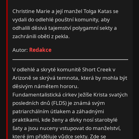
Christine Marie a její manžel Tolga Katas se
vydali do odlehlé pouštní komunity, aby
odhalili děsivá tajemství polygamní sekty a
zachránili oběti z pekla.
Autor:
Redakce
V odlehlé a skryté komunitě Short Creek v
Arizoně se skrývá temnota, která by mohla být
děsivým námětem hororu.
Fundamentalistická církev Ježíše Krista svatých
posledních dnů (FLDS) je známá svým
patriarchálním útlakem a záhadnými
praktikami, kde ženy a dívky nosí starobylé
šaty a jsou nuceny vstupovat do manželství,
které jim přiděluje vůdce sekty. Zde se