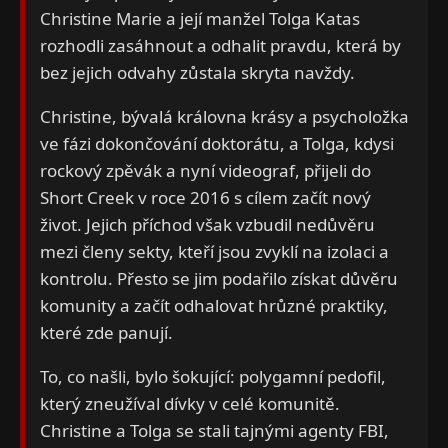
Christine Marie a její manžel Tolga Katas
rozhodli zasáhnout a odhalit pravdu, která by
bez jejich odvahy zůstala skryta navždy.
Christine, bývalá královna krásy a psycholožka
ve fázi dokončování doktorátu, a Tolga, kdysi
rockový zpěvák a nyní videograf, přijeli do
Short Creek v roce 2016 s cílem začít nový
život. Jejich příchod však vzbudil nedůvěru
mezi členy sekty, kteří jsou zvyklí na izolaci a
kontrolu. Přesto se jim podařilo získat důvěru
komunity a začít odhalovat hrůzné praktiky,
které zde panují.
To, co našli, bylo šokující: polygamní pedofil,
který zneužíval dívky v celé komunitě.
Christine a Tolga se stali tajnými agenty FBI,