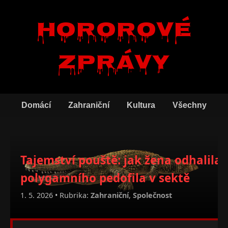
Hororové
zprávy
Domácí
Zahraniční
Kultura
Všechny
Tajemství pouště: jak žena odhalila
polygamního pedofila v sektě
1. 5. 2026 • Rubrika:
Zahraniční
,
Společnost