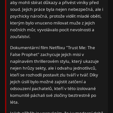
aby mohli sbírat důkazy a přivést viníky před
soud. Jejich práce byla nejen nebezpečná, ale i
psychicky náročná, protože vidět mladé oběti,
kterým bylo vnuceno milovat muže z jejich
nočních můr, vyvolávalo pocit nevolnosti a
zoufalství.
Dokumentární film Netflixu "Trust Me: The
False Prophet" zachycuje jejich misi v
napínavém thrillerovém stylu, který ukazuje
nejen hrůzy sekty, ale i odvahu jednotlivců,
kteří se rozhodli postavit zlu tváří v tvář. Díky
jejich úsilí bylo možné zajistit zatčení a
odsouzení pachatelů, kteří v této izolované
komunitě páchali své zločiny beztrestně po
léta.