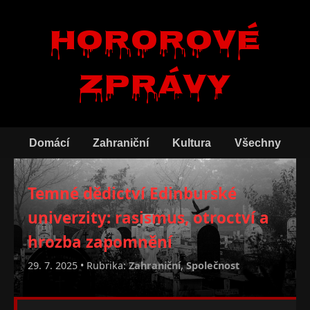
Hororové
zprávy
Domácí
Zahraniční
Kultura
Všechny
Temné dědictví Edinburské
univerzity: rasismus, otroctví a
hrozba zapomnění
29. 7. 2025 • Rubrika:
Zahraniční
,
Společnost