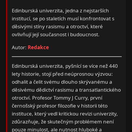
Edinburská univerzita, jedna z nejstarších
institucí, se po staletích musí konfrontovat s
děsivými stíny rasismu a otroctví, které
ovlivňují její současnost i budoucnost.
Autor:
Redakce
Edinburská univerzita, pyšnící se více než 440
lety historie, stojí před neúprosnou výzvou:
odhalit a čelit svému dlouho skrývanému a
děsivému dědictví rasismu a transatlantického
otroctví. Profesor Tommy J Curry, první
černošský profesor filozofie v historii této
instituce, který vedl kritickou revizi univerzity,
zdůrazňuje, že skutečným problémem není
pouze minulost, ale nutnost hluboké a