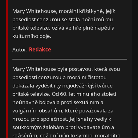
Mary Whitehouse, morální křižákyně, jejíž
posedlost cenzurou se stala noční můrou
britské televize, ožívá ve hře plné napětí a
kulturního boje.
Autor:
Redakce
Mary Whitehouse byla postavou, která svou
posedlostí cenzurou a morální čistotou
dokázala vyděsit i ty nejodvážnější tvůrce
britské televize. Od 60. let minulého století
neúnavně bojovala proti sexuálním a
vulgárním obsahům, které považovala za
hrozbu pro společnost. Její snahy vedly k
soukromým žalobám proti vydavatelům a
režisérům, což z ní učinilo symbol morálního