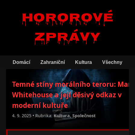
Hororové
zprávy
Domácí
Zahraniční
Kultura
Všechny
Temné stíny morálního teroru: Mary
Whitehouse a její děsivý odkaz v
moderní kultuře
4. 9. 2025 • Rubrika:
Kultura
,
Společnost