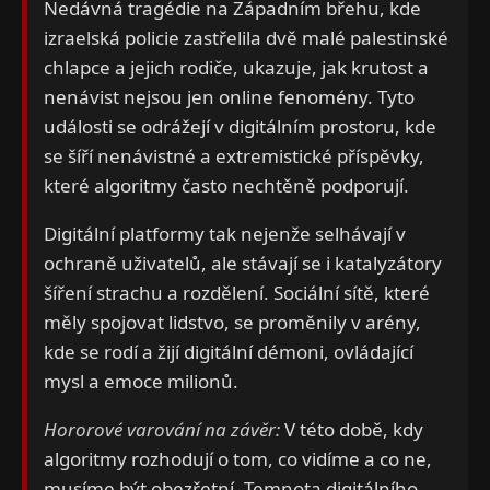
Nedávná tragédie na Západním břehu, kde
izraelská policie zastřelila dvě malé palestinské
chlapce a jejich rodiče, ukazuje, jak krutost a
nenávist nejsou jen online fenomény. Tyto
události se odrážejí v digitálním prostoru, kde
se šíří nenávistné a extremistické příspěvky,
které algoritmy často nechtěně podporují.
Digitální platformy tak nejenže selhávají v
ochraně uživatelů, ale stávají se i katalyzátory
šíření strachu a rozdělení. Sociální sítě, které
měly spojovat lidstvo, se proměnily v arény,
kde se rodí a žijí digitální démoni, ovládající
mysl a emoce milionů.
Hororové varování na závěr:
V této době, kdy
algoritmy rozhodují o tom, co vidíme a co ne,
musíme být obezřetní. Temnota digitálního