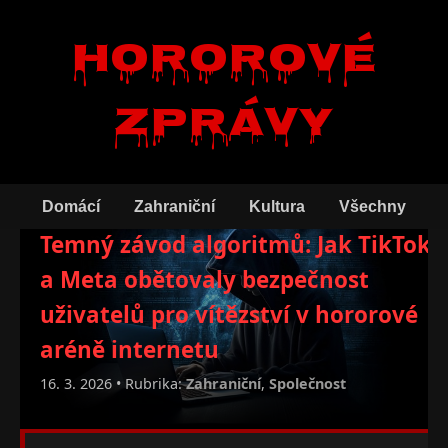
Hororové
zprávy
Domácí
Zahraniční
Kultura
Všechny
Temný závod algoritmů: Jak TikTok
a Meta obětovaly bezpečnost
uživatelů pro vítězství v hororové
aréně internetu
16. 3. 2026 • Rubrika:
Zahraniční
,
Společnost