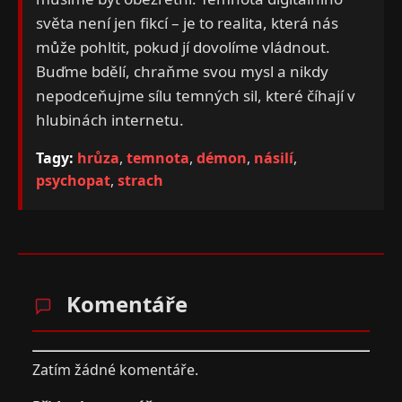
světa není jen fikcí – je to realita, která nás
může pohltit, pokud jí dovolíme vládnout.
Buďme bdělí, chraňme svou mysl a nikdy
nepodceňujme sílu temných sil, které číhají v
hlubinách internetu.
Tagy:
hrůza
,
temnota
,
démon
,
násilí
,
psychopat
,
strach
Komentáře
Zatím žádné komentáře.