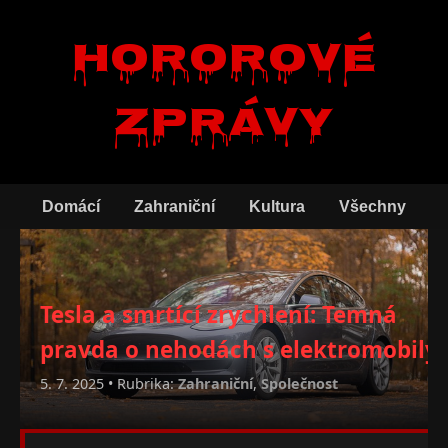
Hororové
zprávy
Domácí
Zahraniční
Kultura
Všechny
Tesla a smrtící zrychlení: Temná
pravda o nehodách s elektromobily
5. 7. 2025 • Rubrika:
Zahraniční
,
Společnost