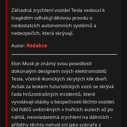
Záhadná zrychlení vozidel Tesla vedoucí k
tragédiím odhalují děsivou pravdu o
nedostatcích autonomních systémů a
nebezpečích, která skrývají.
Autor:
Redakce
Elon Musk je známý svou posedlostí
dokonalým designem svých elektromobilů
Tesla, včetně ikonických skrytých klik dveří.
Avšak za leskem futuristických vozů se skrývá
řada hrůzostrašných incidentů, které
vyvolávají otázky o bezpečnosti těchto vozidel.
Od řidičů uvězněných v hořících autech až po
náhlá, neovladatelná zrychlení na dálnicích –
příběhy těchto nehod zní jako scénáře z