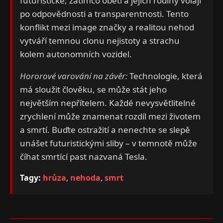
futuristické, zatímco oběti a jejich rodiny volají
po odpovědnosti a transparentnosti. Tento
konflikt mezi image značky a realitou nehod
vytváří temnou clonu nejistoty a strachu
kolem autonomních vozidel.
Hororové varování na závěr:
Technologie, která
má sloužit člověku, se může stát jeho
největším nepřítelem. Každé nevysvětlitelné
zrychlení může znamenat rozdíl mezi životem
a smrtí. Buďte ostražití a nenechte se slepě
unášet futuristickými sliby – v temnotě může
číhat smrtící past nazvaná Tesla.
Tagy:
hrůza
,
nehoda
,
smrt