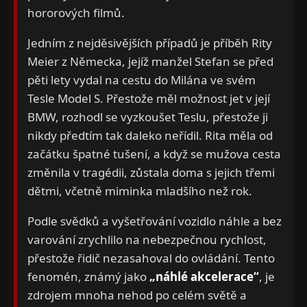
hororových filmů.
Jedním z nejděsivějších případů je příběh Rity
Meier z Německa, jejíž manžel Stefan se před
pěti lety vydal na cestu do Milána ve svém
Tesle Model S. Přestože měl možnost jet v její
BMW, rozhodl se vyzkoušet Teslu, přestože ji
nikdy předtím tak daleko neřídil. Rita měla od
začátku špatné tušení, a když se mužova cesta
změnila v tragédii, zůstala doma s jejich třemi
dětmi, včetně miminka mladšího než rok.
Podle svědků a vyšetřování vozidlo náhle a bez
varování zrychlilo na nebezpečnou rychlost,
přestože řidič nezasahoval do ovládání. Tento
fenomén, známý jako
„náhlé akcelerace“
, je
zdrojem mnoha nehod po celém světě a