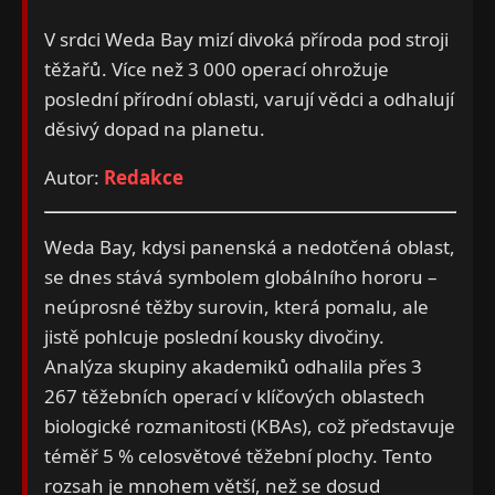
V srdci Weda Bay mizí divoká příroda pod stroji
těžařů. Více než 3 000 operací ohrožuje
poslední přírodní oblasti, varují vědci a odhalují
děsivý dopad na planetu.
Autor:
Redakce
Weda Bay, kdysi panenská a nedotčená oblast,
se dnes stává symbolem globálního hororu –
neúprosné těžby surovin, která pomalu, ale
jistě pohlcuje poslední kousky divočiny.
Analýza skupiny akademiků odhalila přes 3
267 těžebních operací v klíčových oblastech
biologické rozmanitosti (KBAs), což představuje
téměř 5 % celosvětové těžební plochy. Tento
rozsah je mnohem větší, než se dosud