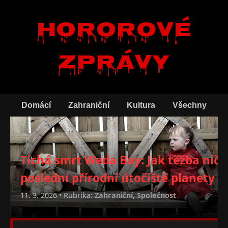
Hororové
zprávy
Domácí
Zahraniční
Kultura
Všechny
Tichá smrt Weda Bay: Jak těžba ničí
poslední přírodní útočiště planety
11. 3. 2026 • Rubrika:
Zahraniční
,
Společnost