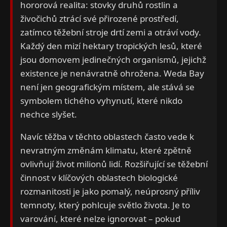
hororová realita: stovky druhů rostlin a
živočichů ztrácí své přirozené prostředí,
zatímco těžební stroje drtí zemi a otráví vody.
Každý den mizí hektary tropických lesů, které
jsou domovem jedinečných organismů, jejichž
existence je nenávratně ohrožena. Weda Bay
není jen geografickým místem, ale stává se
symbolem tichého vyhynutí, které nikdo
nechce slyšet.
Navíc těžba v těchto oblastech často vede k
nevratným změnám klimatu, které zpětně
ovlivňují život milionů lidí. Rozšiřující se těžební
činnost v klíčových oblastech biologické
rozmanitosti je jako pomalý, neúprosný příliv
temnoty, který pohlcuje světlo života. Je to
varování, které nelze ignorovat – pokud