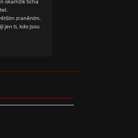
en okamžik ticha
tel.
větším zraněním.
 jen ti, kdo jsou