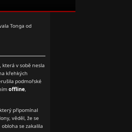
vala Tonga od
 která v sobě nesla
e na křehkých
řerušila podmořské
lním
offline
,
 který připomínal
ony, věděl, že se
obloha se zakalila