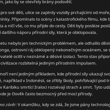
 jako by se otevřely brány podsvětí.
pro své děti, ulice se zaplnily vozidly prchajícími od moř
nky. Připomínalo to scény z katastrofického filmu, kde 
a a ničí vše, co mu přijde do cesty. Děti byly posléze pos
 dalšího náporu přírodní síly, která je obklopovala.
etu nebylo jen technickým problémem, ale odhalilo děsiv
 Tonga, ostrovní ráj obklopený nekonečným oceánem, se 
vatelé ocitli v neznámé a děsivé izolaci. Tento stav přip
ivilizace rozbitelná jediným přírodním impulsem.
moří není jediným příkladem, kde přírodní síly ukazují s
, například v Indonésii, se zřítily školy, pohřbívající pod 
 Karibiku smrtící žraloci rozsévají strach a smrt. Tyto udá
de je člověk často bezmocný před mocí přírody.
na závěr:
V okamžiku, kdy se zdá, že jsme pány technologi