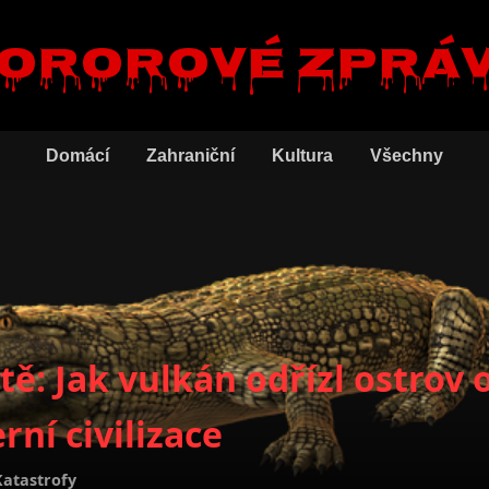
ororové zprá
Domácí
Zahraniční
Kultura
Všechny
ě: Jak vulkán odřízl ostrov o
ní civilizace
Katastrofy