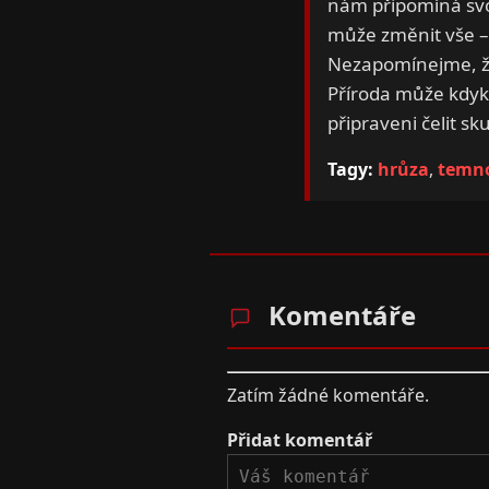
nám připomíná svo
může změnit vše –
Nezapomínejme, že
Příroda může kdykol
připraveni čelit 
Tagy:
hrůza
,
temn
Komentáře
Zatím žádné komentáře.
Přidat komentář