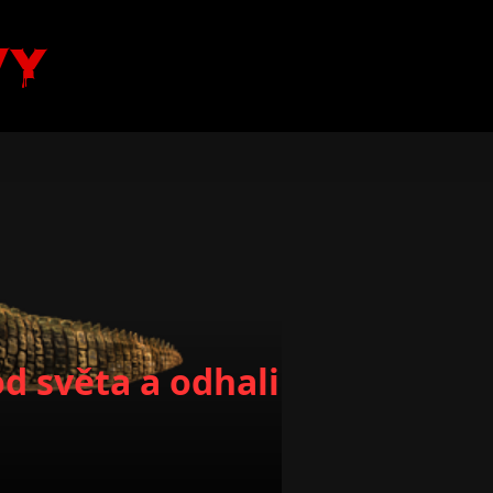
vy
d světa a odhalil