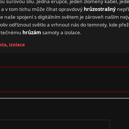
u surovou sílu. Jedna erupce, jeden zlomený kabel, jed
 a v tom tichu může číhat opravdový
hrůzostrašný
nepří
 naše spojení s digitálním světem je zároveň naším nej
iv odříznout světlo a vrhnout nás do temnoty, kde přežijí
skutečnému
hrůzám
samoty a izolace.
ota
,
izolace