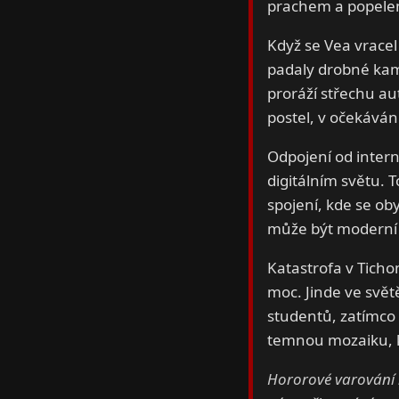
prachem a popelem,
Když se Vea vracel 
padaly drobné kamí
proráží střechu aut
postel, v očekávání
Odpojení od intern
digitálním světu.
spojení, kde se oby
může být moderní c
Katastrofa v Ticho
moc. Jinde ve světě
studentů, zatímco v
temnou mozaiku, k
Hororové varování 