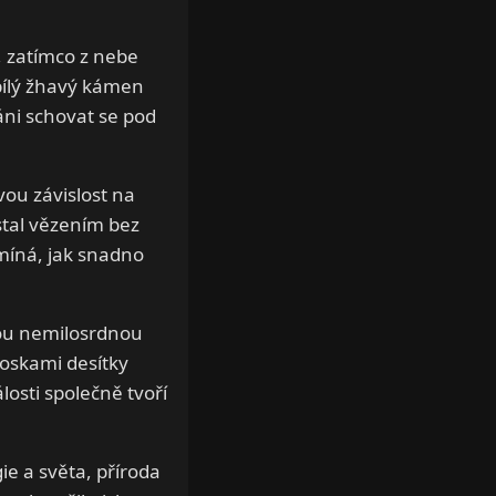
e, zatímco z nebe
bílý žhavý kámen
láni schovat se pod
ou závislost na
stal vězením bez
omíná, jak snadno
vou nemilosrdnou
troskami desítky
losti společně tvoří
e a světa, příroda