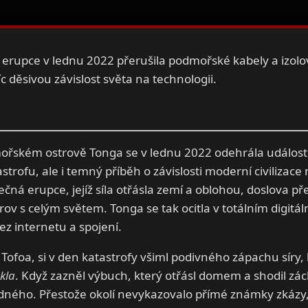
erupce v lednu 2022 přerušila podmořské kabely a izolo
c děsivou závislost světa na technologii.
ořském ostrově Tonga se v lednu 2022 odehrála událost,
strofu, ale i temný příběh o závislosti moderní civilizac
ečná erupce, jejíž síla otřásla zemí a oblohou, doslova p
trov s celým světem. Tonga se tak ocitla v totálním digitá
ez internetu a spojení.
Tofoa, si v den katastrofy všiml podivného zápachu síry,
kla
. Když zazněl výbuch, který otřásl domem a shodil zácl
ného. Přestože okolí nevykazovalo přímé známky zkázy, 