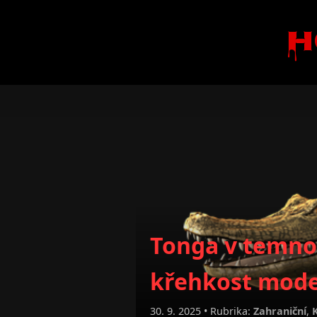
H
Tonga v temnot
křehkost moder
30. 9. 2025 • Rubrika:
Zahraniční
,