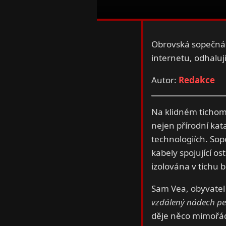
Obrovská sopečná 
internetu, odhalují
Autor:
Redakce
Na klidném tichom
nejen přírodní kata
technologiích. Sop
kabely spojující os
izolována v tichu b
Sam Vea, obyvatel 
vzdálený nádech pe
děje něco mimořád