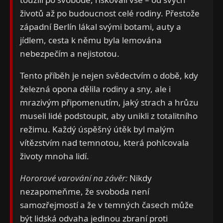
životů až po budoucnost celé rodiny. Přestože
západní Berlín lákal svými botami, auty a
jídlem, cesta k němu byla lemována
nebezpečím a nejistotou.
Tento příběh je nejen svědectvím o době, kdy
železná opona dělila rodiny a sny, ale i
mrazivým připomenutím, jaký strach a hrůzu
museli lidé podstoupit, aby unikli z totalitního
režimu. Každý úspěšný útěk byl malým
vítězstvím nad temnotou, která pohlcovala
životy mnoha lidí.
Hororové varování na závěr:
Nikdy
nezapomeňme, že svoboda není
samozřejmostí a že v temných časech může
být lidská odvaha jedinou zbraní proti