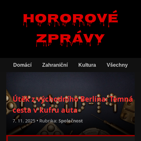
Hororové
zprávy
Domácí
Zahraniční
Kultura
Všechny
Útěk z východního Berlína: Temná
cesta v kufru auta
7. 11. 2025 • Rubrika:
Společnost