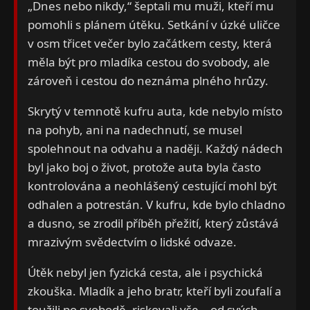
„Dnes nebo nikdy,“ šeptali mu muži, kteří mu
pomohli s plánem útěku. Setkání v úzké uličce
v osm třicet večer bylo začátkem cesty, která
měla být pro mladíka cestou do svobody, ale
zároveň i cestou do neznáma plného hrůzy.
Skrytý v temnotě kufru auta, kde nebylo místo
na pohyb, ani na nadechnutí, se musel
spolehnout na odvahu a naději. Každý nádech
byl jako boj o život, protože auta byla často
kontrolována a neohlášený cestující mohl být
odhalen a potrestán. V kufru, kde bylo chladno
a dusno, se zrodil příběh přežití, který zůstává
mrazivým svědectvím o lidské odvaze.
Útěk nebyl jen fyzická cesta, ale i psychická
zkouška. Mladík a jeho bratr, kteří byli zoufalí a
toužili po svobodě, riskovali vše – od svých