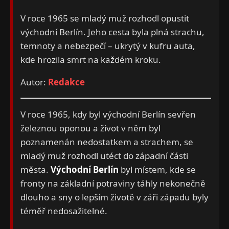
V roce 1965 se mladý muž rozhodl opustit
východní Berlín. Jeho cesta byla plná strachu,
temnoty a nebezpečí – ukrytý v kufru auta,
kde hrozila smrt na každém kroku.
Autor:
Redakce
V roce 1965, kdy byl východní Berlín sevřen
železnou oponou a život v něm byl
poznamenán nedostatkem a strachem, se
mladý muž rozhodl utéct do západní části
města.
Východní Berlín
byl místem, kde se
fronty na základní potraviny táhly nekonečně
dlouho a sny o lepším životě v záři západu byly
téměř nedosažitelné.