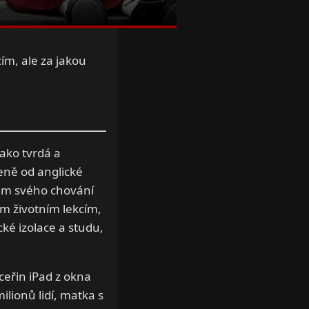
cím, ale za jakou
jako tvrdá a
ceně od anglické
kům svého chování
ým životním lekcím,
ké izolace a studu,
ceřin iPad z okna
ilionů lidí, matka s