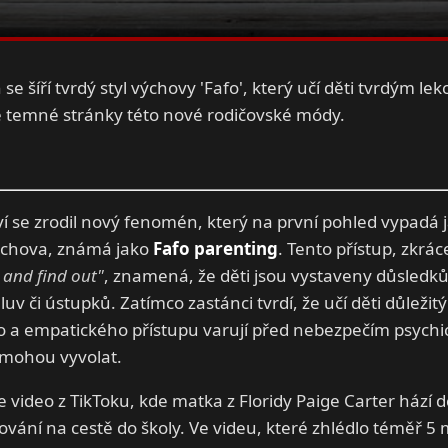
 se šíří tvrdý styl výchovy 'Fafo', který učí děti tvrdým lek
temné stránky této nové rodičovské módy.
ví se zrodil nový fenomén, který na první pohled vypadá 
chova, známá jako
Fafo parenting
. Tento přístup, zkrá
and find out"
, znamená, že děti jsou vystaveny důsled
uv či ústupků. Zatímco zastánci tvrdí, že učí děti důležit
 a empatického přístupu varují před nebezpečím psychic
 mohou vyvolat.
e video z TikToku, kde matka z Floridy Paige Carter hází d
vání na cestě do školy. Ve videu, které zhlédlo téměř 5 m