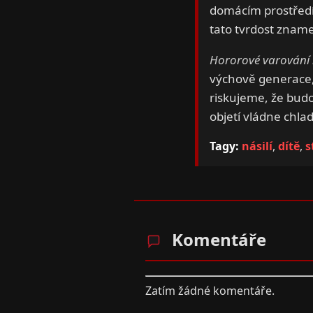
domácím prostředí.
tato tvrdost znam
Hororové varování 
výchově generace, 
riskujeme, že budo
objetí vládne chlad
Tagy:
násilí
,
dítě
,
s
Komentáře
Zatím žádné komentáře.