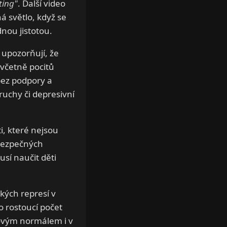
ting"
. Další video
 světlo, když se
dnou jistotou.
 upozorňují, že
včetně pocitů
bez podpory a
uchy či depresivní
i, které nejsou
bezpečných
sí naučit děti
ckých represí v
o rostoucí počet
 novým normálem i v