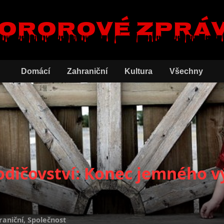
ororové zprá
Domácí
Zahraniční
Kultura
Všechny
rodičovství: Konec jemného 
raniční
,
Společnost