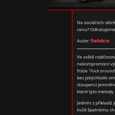
Na sociálních sítích
cenu? Odhalujeme 
Autor:
Redakce
Ve světě rodičovst
nekompromisní vý
fráze
"Fuck around 
bez jakýchkoliv oml
stoupenci jemného
které tyto metody
Jedním z příkladů j
kvůli špatnému cho