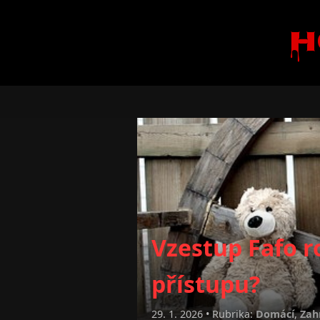
H
Vzestup Fafo 
přístupu?
29. 1. 2026 • Rubrika:
Domácí
,
Zah