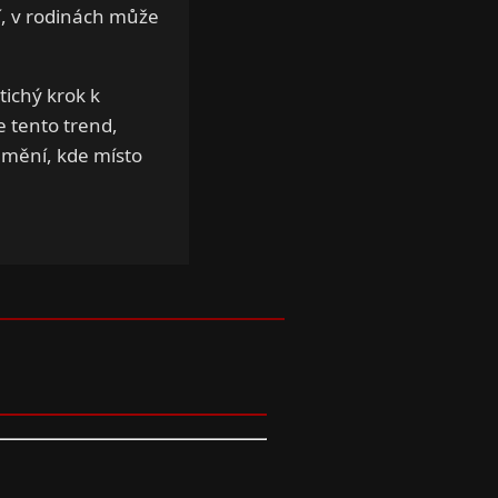
í, v rodinách může
tichý krok k
e tento trend,
amění, kde místo