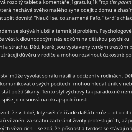
rozbitý tablet a komentáře jí gratulují k
"top tier paren
která nechává svého malého syna odejít z domu a zhasíná
t zpět dovnitř. "Naučil se, co znamená Fafo," tvrdí s chla
ndem se skrývá hlubší a temnější problém. Psychologové
že vést k dlouhodobým následkům na dětskou psychiku, 
ní a strachu. Děti, které jsou vystaveny tvrdým trestům 
ztrácejí důvěru v rodiče a mohou rozvinout úzkostné por
ství může vyvolat spirálu násilí a odcizení v rodinách. Dět
komunikovat o svých pocitech, mohou hledat únik v ne
stát obětí šikany. Tento styl výchovy tak paradoxně nemu
 spíše je odsouvá na okraj společnosti.
znit, že v době, kdy svět čelí řadě dalších hrůz – od politi
aři vězněni za snahu zachránit životy protestujících, až p
ckých věznicích – se zdá, že přísnost a tvrdost se stávají