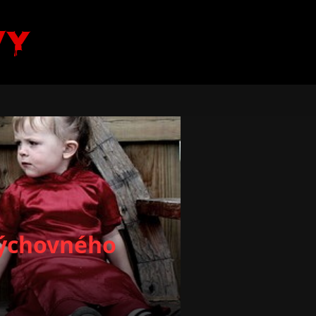
vy
výchovného