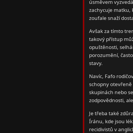
úsměvem vyzvedává 
zachycuje matku, 
zoufale snaží dosta
Avšak za tímto tre
takový přístup mů
opuštěnosti, selhá
porozumění, často 
stavy.
Navíc, Fafo rodičov
schopny otevřeně 
skupinách nebo se 
zodpovědnosti, ale
Je třeba také zdůra
Íránu, kde jsou lék
recidivistů v angli