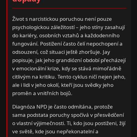
Život s narcistickou poruchou není pouze
psychologickou záležitostí – jeho stíny zasahují
do kariéry, osobních vztahů a každodenního
fungování. Postižení často čelí nepochopení a
odsouzení, což situaci ještě zhoršuje. Jay
popisuje, jak jeho grandiózní období přecházejí
v emocionální krize, kdy se stává mimořádně
citlivým na kritiku. Tento cyklus ničí nejen jeho,
ale i lidi v jeho okolí, kteří jsou svědky jeho
proměn a vnitřních bojů.
Diagnóza NPD je často odmítána, protože
sama podstata poruchy spočívá v přesvědčení
o vlastní výjimečnosti. Ti, kdo jsou postiženi, žijí
ve světě, kde jsou nepřekonatelní a