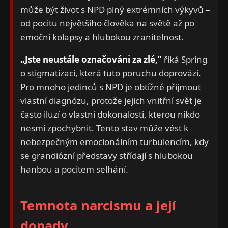
může být život s NPD plný extrémních výkyvů –
od pocitu největšího člověka na světě až po
emoční kolapsy a hlubokou zranitelnost.
„Jste neustále označováni za zlé,“
říká Spring
o stigmatizaci, která tuto poruchu doprovází.
Pro mnoho jedinců s NPD je obtížné přijmout
vlastní diagnózu, protože jejich vnitřní svět je
často iluzí o vlastní dokonalosti, kterou nikdo
nesmí zpochybnit. Tento stav může vést k
nebezpečným emocionálním turbulencím, kdy
se grandiózní představy střídají s hlubokou
hanbou a pocitem selhání.
Temnota narcismu a její
dopady