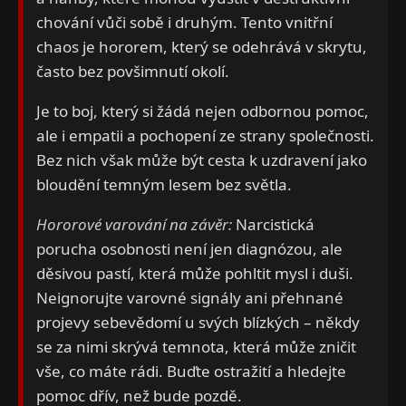
chování vůči sobě i druhým. Tento vnitřní
chaos je hororem, který se odehrává v skrytu,
často bez povšimnutí okolí.
Je to boj, který si žádá nejen odbornou pomoc,
ale i empatii a pochopení ze strany společnosti.
Bez nich však může být cesta k uzdravení jako
bloudění temným lesem bez světla.
Hororové varování na závěr:
Narcistická
porucha osobnosti není jen diagnózou, ale
děsivou pastí, která může pohltit mysl i duši.
Neignorujte varovné signály ani přehnané
projevy sebevědomí u svých blízkých – někdy
se za nimi skrývá temnota, která může zničit
vše, co máte rádi. Buďte ostražití a hledejte
pomoc dřív, než bude pozdě.