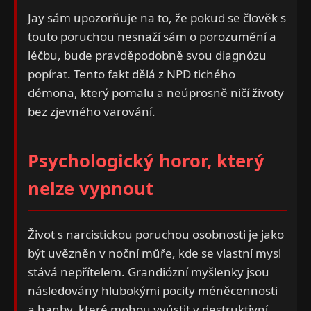
Jay sám upozorňuje na to, že pokud se člověk s
touto poruchou nesnaží sám o porozumění a
léčbu, bude pravděpodobně svou diagnózu
popírat. Tento fakt dělá z NPD tichého
démona, který pomalu a neúprosně ničí životy
bez zjevného varování.
Psychologický horor, který
nelze vypnout
Život s narcistickou poruchou osobnosti je jako
být uvězněn v noční můře, kde se vlastní mysl
stává nepřítelem. Grandiózní myšlenky jsou
následovány hlubokými pocity méněcennosti
a hanby, které mohou vyústit v destruktivní