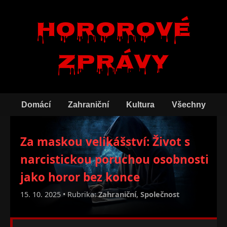
Hororové
zprávy
Domácí
Zahraniční
Kultura
Všechny
Za maskou velikášství: Život s
narcistickou poruchou osobnosti
jako horor bez konce
15. 10. 2025 • Rubrika:
Zahraniční
,
Společnost