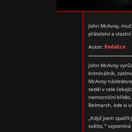
John McAvoy, muž s
přátelství a vlast
Autor:
Redakce
John McAvoy vyrůst
kriminálník, zatím
McAvoy následoval 
seděl v cele čekaj
nemocniční křídlo,
Belmarsh, kde si 
„Když jsem spatřil
světlo,'“ vzpomíná