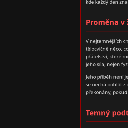
kde každý den zna
Proměna v 
V nejtemnějších chv
tělocvičně něco, co
přátelství, které 
jeho síla, nejen fy
Jeho příběh není j
se nechá pohltit z
překonány, pokud
Temný podt