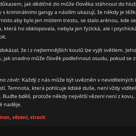
 důkazem, jak dědičné zlo může člověka stáhnout do hlub
 s kriminálními gangy a násilím ukazují, že někdy je těžk
 místo aby bylo jen místem trestu, se stalo arénou, kde s
, která ho obklopovala, nebyla jen fyzická, ale i psychick
it.
okázal, že i z nejtemnějších koutů lze vyjít světlem. Jeh
, jak snadno může člověk podlehnout osudu, pokud se zt
na závěr:
Každý z nás může být uvězněn v neviditelných k
tí. Temnota, která pohlcuje lidské duše, není vždy viditelná
 Buďte bdělí, protože někdy největší vězení není z kovu, 
é naděje.
mon
,
vězení
,
strach