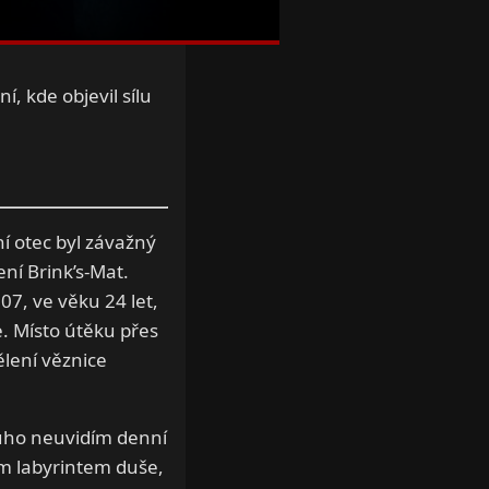
, kde objevil sílu
ní otec byl závažný
ní Brink’s-Mat.
07, ve věku 24 let,
e. Místo útěku přes
ělení věznice
louho neuvidím denní
ým labyrintem duše,