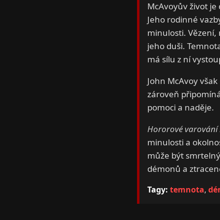
McAvoyův život je
Jeho rodinné vazby
minulosti. Vězení,
jeho duši. Temnota
má sílu z ní vystoup
John McAvoy však d
zároveň připomíná
pomoci a naděje.
Hororové varování 
minulosti a okolnos
může být smrtelný.
démonů a ztracen
Tagy:
temnota
,
dé