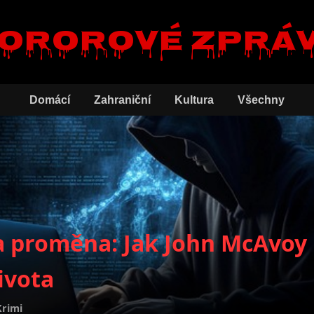
ororové zprá
Domácí
Zahraniční
Kultura
Všechny
 a proměna: Jak John McAvoy
ivota
Krimi