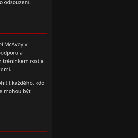
o odsouzení.
šel McAvoy v
 podporu a
m tréninkem rostla
žemi.
ohltit každého, kdo
íle mohou být