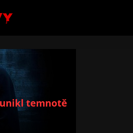
vy
 unikl temnotě