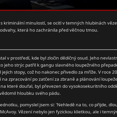
 kriminální minulostí, se ocitl v temných hlubinách vězení
ní odvahy, která ho zachránila před věčnou tmou.
al v prostředí, kde byl zločin dědičný osud. Jeho nevlast
co jeho strýc patřil k gangu slavného loupežného přepade
jejich stopy, což ho nakonec přivedlo za mříže. V roce 20
ící na zpracování po zatčení za zbraně a plánování loupež
 na které doufal, byl převezen do vysokosekuritního odd
uvědomil hloubku svého pádu.
 jednotku, pomyslel jsem si: 'Nehledě na to, co přijde, d
 McAvoy. Vězení nebylo jen fyzickou klietkou, ale i temn