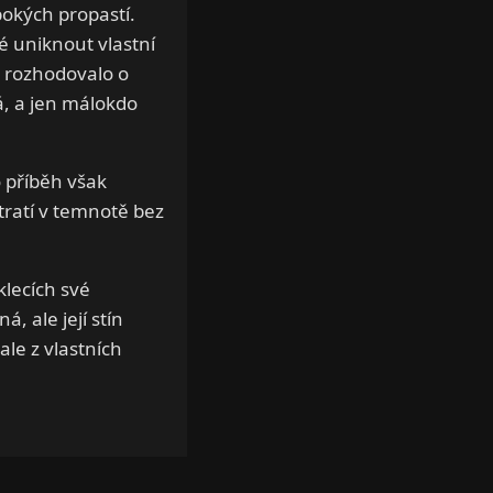
okých propastí.
é uniknout vlastní
e rozhodovalo o
á, a jen málokdo
o příběh však
ratí v temnotě bez
lecích své
, ale její stín
ale z vlastních