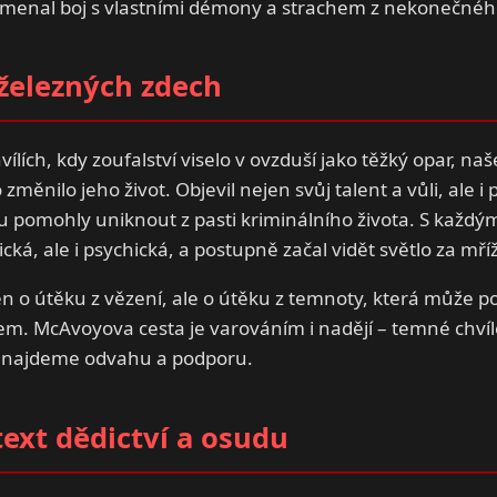
menal boj s vlastními démony a strachem z nekonečnéh
železných zdech
ílích, kdy zoufalství viselo v ovzduší jako těžký opar, na
 změnilo jeho život. Objevil nejen svůj talent a vůli, ale i
mu pomohly uniknout z pasti kriminálního života. S každý
zická, ale i psychická, a postupně začal vidět světlo za mří
en o útěku z vězení, ale o útěku z temnoty, která může p
lem. McAvoyova cesta je varováním i nadějí – temné chv
 najdeme odvahu a podporu.
ext dědictví a osudu