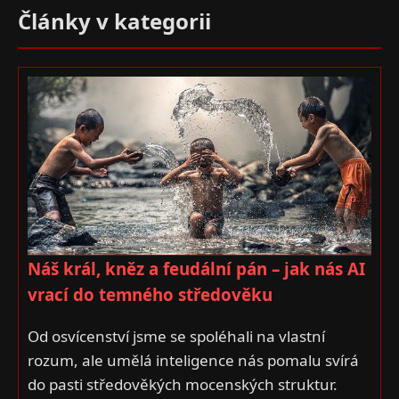
Články v kategorii
Náš král, kněz a feudální pán – jak nás AI
vrací do temného středověku
Od osvícenství jsme se spoléhali na vlastní
rozum, ale umělá inteligence nás pomalu svírá
do pasti středověkých mocenských struktur.