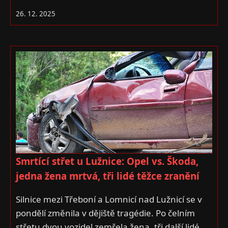
26. 12. 2025
Smrtící střet u Lužnice: Opel vs. Škoda,
jedna žena mrtvá, tři lidé těžce zranění
Silnice mezi Třeboní a Lomnicí nad Lužnicí se v
pondělí změnila v dějiště tragédie. Po čelním
střetu dvou vozidel zemřela žena, tři další lidé