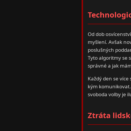
Technologi
Od dob osvícenství 
myšlení. Avšak nov
poslušných poddan
Tyto algoritmy se s
správné a jak mám
Každý den se více 
kým komunikovat. T
svoboda volby je il
Ztráta lids