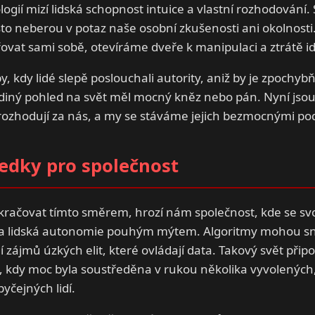
ogií mizí lidská schopnost intuice a vlastní rozhodování
to neberou v potaz naše osobní zkušenosti ani okolnosti.
at sami sobě, otevíráme dveře k manipulaci a ztrátě id
y, kdy lidé slepě poslouchali autority, aniž by je zpochy
ediný pohled na svět měl mocný kněz nebo pán. Nyní jso
 rozhodují za nás, a my se stáváme jejich bezmocnými p
edky pro společnost
ačovat tímto směrem, hrozí nám společnost, kde se sv
a lidská autonomie pouhým mýtem. Algoritmy mohou sn
 zájmů úzkých elit, které ovládají data. Takový svět př
 kdy moc byla soustředěna v rukou několika vyvolených, k
yčejných lidí.