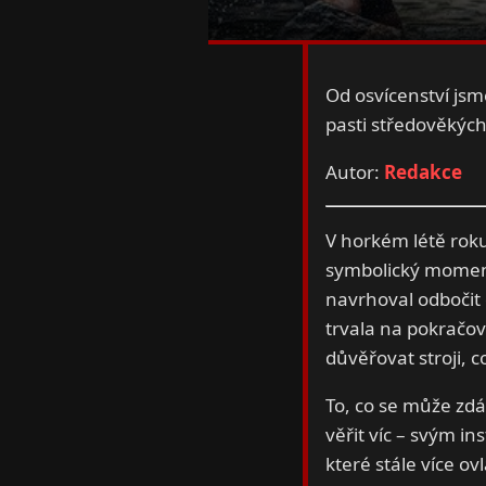
Od osvícenství jsm
pasti středověkýc
Autor:
Redakce
V horkém létě roku 
symbolický moment
navrhoval odbočit 
trvala na pokračo
důvěřovat stroji, c
To, co se může zdá
věřit víc – svým i
které stále více ov