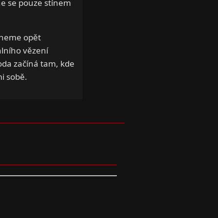
ane se pouze stínem
čneme opět
álního vězení
da začíná tam, kde
i sobě.