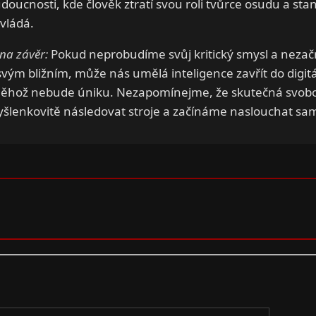
udoucnosti, kde člověk ztratí svou roli tvůrce osudu a st
vládá.
na závěr:
Pokud neprobudíme svůj kritický smysl a neza
vým bližním, může nás umělá inteligence zavřít do digit
ěhož nebude úniku. Nezapomínejme, že skutečná svobo
lenkovitě následovat stroje a začínáme naslouchat sam