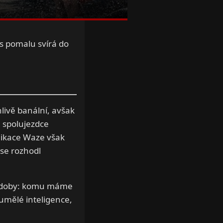
ás pomalu svírá do
nlivě banální, avšak
 spolujezdce
likace Waze však
se rozhodl
ší doby: komu máme
umělé inteligence,