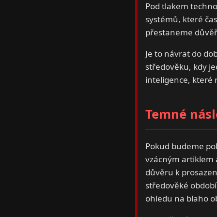
Pod tlakem technol
systémů, které čas
přestaneme důvěřov
Je to návrat do dob
středověku, kdy j
inteligence, které
Temné násl
Pokud budeme pokr
vzácným artiklem 
důvěru k prosazení
středověké období,
ohledu na blaho ob