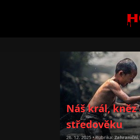
H
Náš král, kněz
středověku
26. 12. 2025 • Rubrika:
Zahraniční