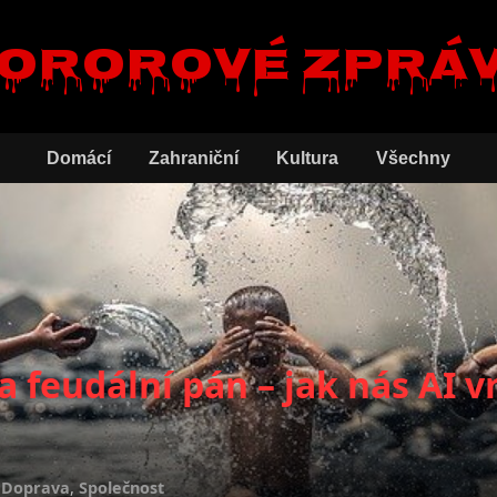
ororové zprá
Domácí
Zahraniční
Kultura
Všechny
 a feudální pán – jak nás AI 
,
Doprava
,
Společnost