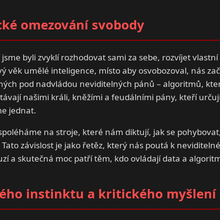
cké omezování svobody
jsme byli zvyklí rozhodovat sami za sebe, rozvíjet vlastní
ý věk umělé inteligence, místo aby osvobozoval, nás zač
ých pod nadvládou neviditelných pánů – algoritmů, kter
távají našimi králi, kněžími a feudálními pány, kteří určují
e jednat.
spoléháme na stroje, které nám diktují, jak se pohybovat
ato závislost je jako řetěz, který nás poutá k neviditel
uzí a skutečná moc patří těm, kdo ovládají data a algorit
kého instinktu a kritického myšlení