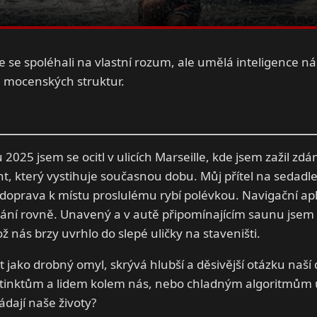
e se spoléhali na vlastní rozum, ale umělá inteligence n
h mocenských struktur.
2025 jsem se ocitl v ulicích Marseille, kde jsem zažil zdá
, který vystihuje současnou dobu. Můj přítel na sedadle
doprava k místu proslulému rybí polévkou. Navigační ap
vání rovně. Unavený a v autě připomínajícím saunu jsem 
ož nás brzy uvrhlo do slepé uličky na staveništi.
t jako drobný omyl, skrývá hlubší a děsivější otázku na
nstinktům a lidem kolem nás, nebo chladným algoritmům 
ládají naše životy?