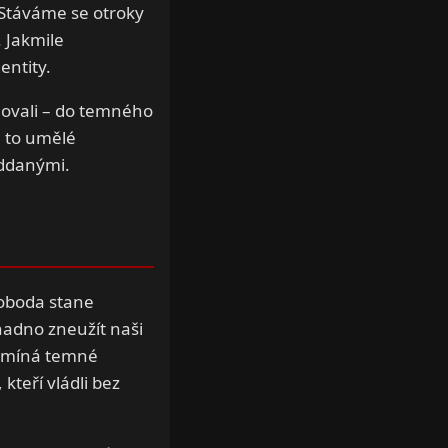
. Stáváme se otroky
 Jakmile
entity.
bňovali – do temného
u to umělé
oddanými.
oboda stane
adno zneužít naši
ipomíná temné
teří vládli bez