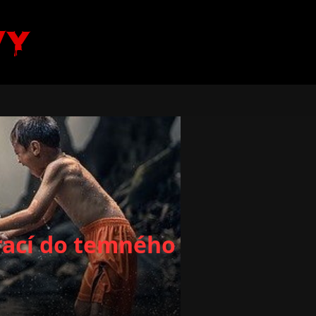
vy
vrací do temného