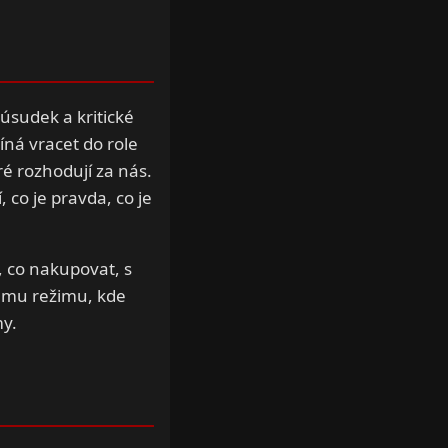
 úsudek a kritické
íná vracet do role
é rozhodují za nás.
, co je pravda, co je
, co nakupovat, s
nému režimu, kde
my.