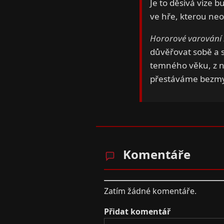
Je to děsivá vize b
ve hře, kterou neo
Hororové varování 
důvěřovat sobě a s
temného věku, z n
přestáváme bezmyš
Komentáře
Zatím žádné komentáře.
Přidat komentář