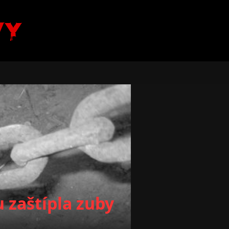
vy
 zaštípla zuby