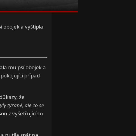
 obojek a vyštípla
ala mu psí obojek a
pokojující případ
 důkazy, že
yly týrané, ale co se
son z vyšetřujícího
 a nutila spát na