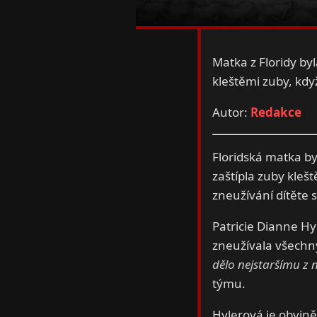
Matka z Floridy by
kleštěmi zuby, když
Autor:
Redakce
Floridská matka by
zaštípla zuby klešt
zneužívání dítěte s
Patricie Dianne Hyl
zneužívala všechny
dělo nejstaršímu z 
týmu.
Hylerová je obviněn