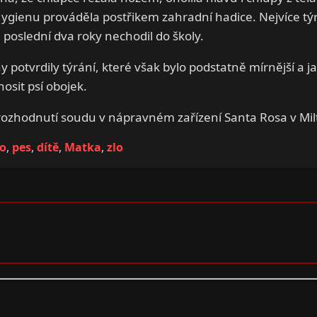
ygienu prováděla postřikem zahradní hadice. Nejvíce týra
 poslední dva roky nechodil do školy.
ny potvrdily týrání, které však bylo podstatně mírnější a 
osit psí obojek.
rozhodnutí soudu v nápravném zařízení Santa Rosa v Milt
o
,
pes
,
dítě
,
Matka
,
zlo