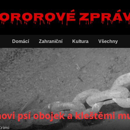
ororové zprá
Domácí
Zahraniční
Kultura
Všechny
ovi psí obojek a kleštěmi mu
Krimi