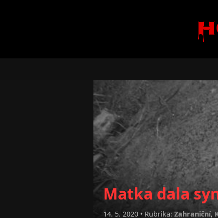
H
Matka dala syn
14. 5. 2020 • Rubrika:
Zahraniční
,