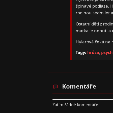
špinavé podlaze. H
rodinou sedm let a
Ostatní děti z rodi
matka je nenutila n
Hylerová čeká na 
Tagy:
hrůza
,
psych
Komentáře
Zatím žádné komentáře.