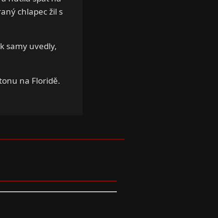
ný chlapec žil s
jak samy uvedly,
onu na Floridě.