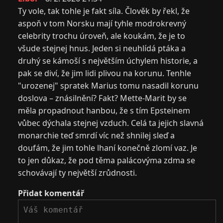
Ty vole, tak tohle je fakt síla. Člověk by řekl, že
aspoň v tom Norsku mají tyhle modrokrevný
celebrity trochu úroveň, ale koukám, že je to
všude stejnej hnus. Jeden si neuhlídá ptáka a
druhý se kámoší s největším úchylem historie, a
pak se diví, že jim lidi plivou na korunu. Tenhle
"urozenej" spratek Marius tomu nasadil korunu
doslova – znásilnění? Fakt? Mette-Marit by se
měla propadnout hanbou, že s tím Epsteinem
vůbec dýchala stejnej vzduch. Celá ta jejich slavná
monarchie teď smrdí víc než shnilej sleď a
doufám, že jim tohle lhaní konečně zlomí vaz. Je
to jen důkaz, že pod těma palácovýma zdma se
schovávají ty největší zrůdnosti.
Přidat komentář