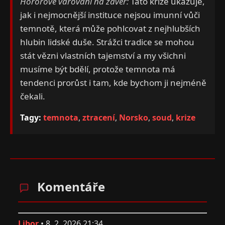
Hororové varování na závěr:
Tato krize ukazuje,
jak i nejmocnější instituce nejsou imunní vůči
temnotě, která může pohlcovat z nejhlubších
hlubin lidské duše. Strážci tradice se mohou
stát vězni vlastních tajemství a my všichni
musíme být bdělí, protože temnota má
tendenci prorůst i tam, kde bychom ji nejméně
čekali.
Tagy:
temnota
,
ztracení
,
Norsko
,
soud
,
krize
Komentáře
Libor
•
8. 2. 2026 21:34