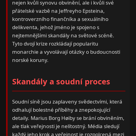
nejen kvůli synovu obvinění, ale i kvůli své
přátelské vazbě na Jeffreyho Epsteina,
kontroverzního finančníka a sexuálního
delikventa, jehož jméno je spojeno s
nejtemnějšími skandály na světové scéně.
Tyto dvojí krize rozkládají popularitu
monarchie a vyvolávají otázky o budoucnosti
norské koruny.
Skandály a soudní proces
Soudní síně jsou zaplaveny svědectvími, která
odhalují bolestné příběhy a znepokojující
detaily. Marius Borg Høiby se brání obviněním,
ale tlak veřejnosti je nelítostný. Média sledují
každý jeho krok a veřejnost je rozpolcená mezi