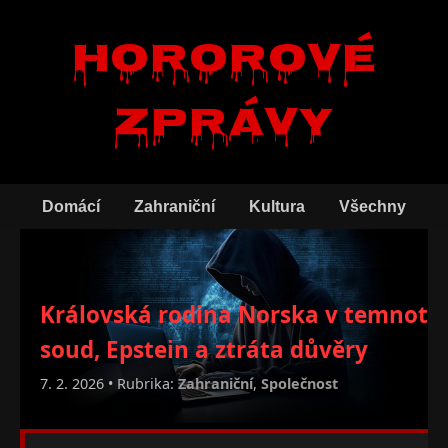
Hororové
zprávy
Domácí
Zahraniční
Kultura
Všechny
Královská rodina Norska v temnotě:
soud, Epstein a ztráta důvěry
7. 2. 2026 • Rubrika:
Zahraniční
,
Společnost