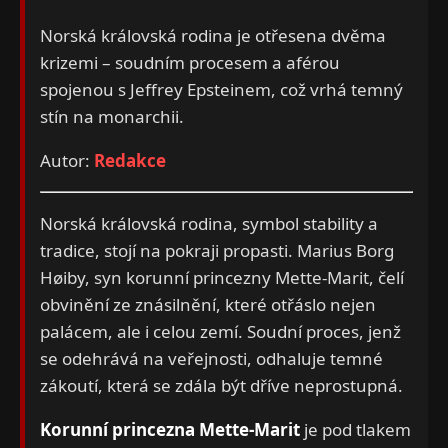
Norská královská rodina je otřesena dvěma
krizemi – soudním procesem a aférou
spojenou s Jeffrey Epsteinem, což vrhá temný
stín na monarchii.
Autor:
Redakce
Norská královská rodina, symbol stability a
tradice, stojí na pokraji propasti. Marius Borg
Høiby, syn korunní princezny Mette-Marit, čelí
obvinění ze znásilnění, které otřáslo nejen
palácem, ale i celou zemí. Soudní proces, jenž
se odehrává na veřejnosti, odhaluje temné
zákoutí, která se zdála být dříve neprostupná.
Korunní princezna Mette-Marit
je pod tlakem