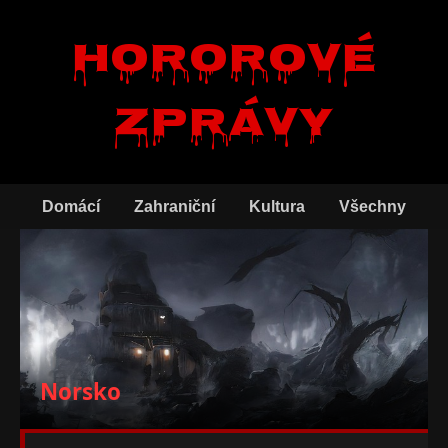
Hororové
zprávy
Domácí
Zahraniční
Kultura
Všechny
Norsko