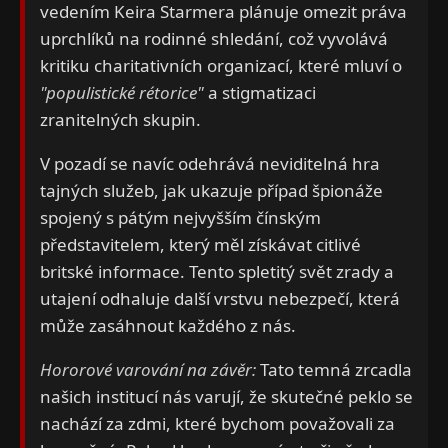
vedením Keira Starmera plánuje omezit práva
uprchlíků na rodinné shledání, což vyvolává
kritiku charitativních organizací, které mluví o
"populistické rétorice"
a stigmatizaci
zranitelných skupin.
V pozadí se navíc odehrává neviditelná hra
tajných služeb, jak ukazuje případ špionáže
spojený s pátým nejvyšším čínským
představitelem, který měl získávat citlivé
britské informace. Tento spletitý svět zrady a
utajení odhaluje další vrstvu nebezpečí, která
může zasáhnout každého z nás.
Hororové varování na závěr:
Tato temná zrcadla
našich institucí nás varují, že skutečné peklo se
nachází za zdmi, které bychom považovali za