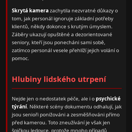
Skrytá kamera
zachytila nezvratné důkazy o
tom, jak personál ignoruje základní potřeby
klientů, někdy dokonce s krutým úmyslem.
Záběry ukazují opuštěné a dezorientované
seniory, kteří jsou ponecháni sami sobě,
zatímco personál vesele přehlíží jejich volání o
pomoc.
Hlubiny lidského utrpení
Nejde jen o nedostatek péče, ale i o
psychické
týrání
. Některé scény dokumentu odhalují, jak
jsou senioři ponižováni a zesměšňováni přímo
před kamerou. Toto zneužívání je však jen
špičkou ledovce, protože mnoho případů