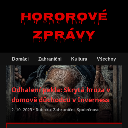
Hororové
zprávy
Domácí
Zahraniční
Kultura
Všechny
Odhalení pekla: Skrytá hrůza v
domově důchodců v Inverness
2. 10. 2025 • Rubrika:
Zahraniční
,
Společnost