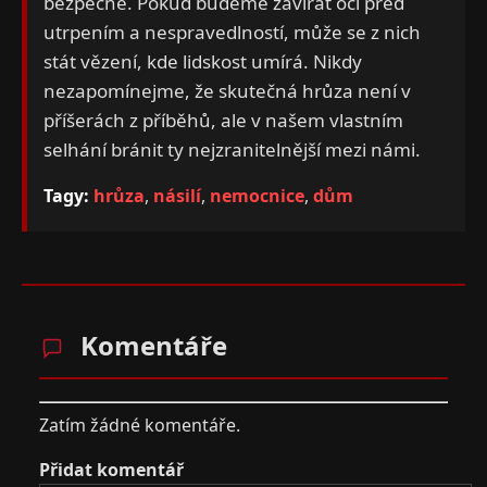
bezpečné. Pokud budeme zavírat oči před
utrpením a nespravedlností, může se z nich
stát vězení, kde lidskost umírá. Nikdy
nezapomínejme, že skutečná hrůza není v
příšerách z příběhů, ale v našem vlastním
selhání bránit ty nejzranitelnější mezi námi.
Tagy:
hrůza
,
násilí
,
nemocnice
,
dům
Komentáře
Zatím žádné komentáře.
Přidat komentář