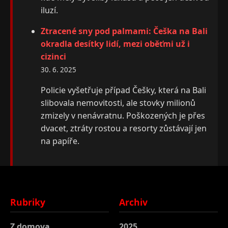
iluzí.
Ztracené sny pod palmami: Češka na Bali
okradla desítky lidí, mezi oběťmi už i
cizinci
30. 6. 2025
Policie vyšetřuje případ Češky, která na Bali
slibovala nemovitosti, ale stovky milionů
zmizely v nenávratnu. Poškozených je přes
dvacet, ztráty rostou a resorty zůstávají jen
na papíře.
Rubriky
Archiv
Z domova
2025