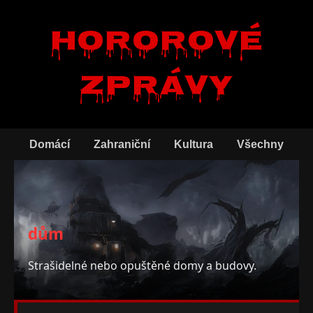
Hororové
zprávy
Domácí
Zahraniční
Kultura
Všechny
dům
Strašidelné nebo opuštěné domy a budovy.