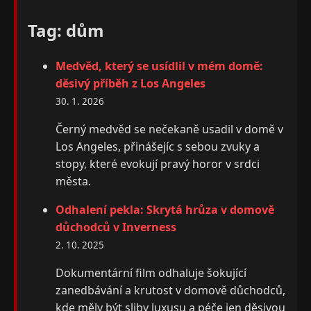
Tag: dům
Medvěd, který se usídlil v mém domě:
děsivý příběh z Los Angeles
30. 1. 2026
Černý medvěd se nečekaně usadil v domě v
Los Angeles, přinášejíc s sebou zvuky a
stopy, které evokují pravý horor v srdci
města.
Odhalení pekla: Skrytá hrůza v domově
důchodců v Inverness
2. 10. 2025
Dokumentární film odhaluje šokující
zanedbávání a krutost v domově důchodců,
kde měly být sliby luxusu a péče jen děsivou