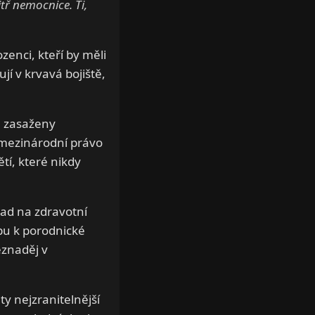
itř nemocnice. Ti,
enci, kteří by měli
jí v krvavá bojiště,
e zasaženy
 mezinárodní právo
tí, které nikdy
pad na zdravotní
pu k porodnické
eznaděj v
ty nejzranitelnější