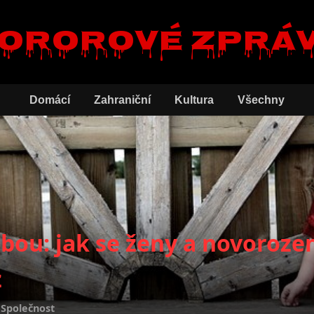
ororové zprá
Domácí
Zahraniční
Kultura
Všechny
bou: jak se ženy a novorozen
z
,
Společnost