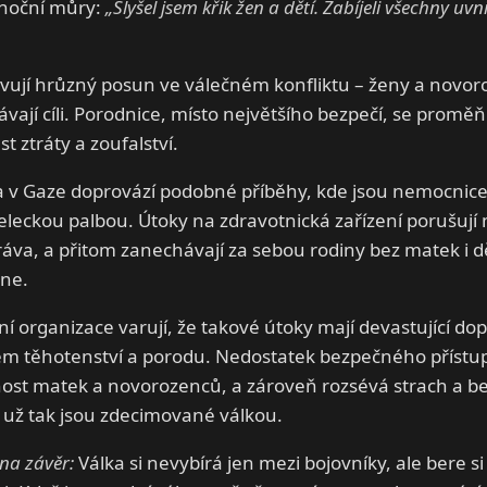
z noční můry:
„Slyšel jsem křik žen a dětí. Zabíjeli všechny uvn
vují hrůzný posun ve válečném konfliktu – ženy a novoroz
ávají cíli. Porodnice, místo největšího bezpečí, se proměňu
st ztráty a zoufalství.
 a v Gaze doprovází podobné příběhy, kde jsou nemocnic
eleckou palbou. Útoky na zdravotnická zařízení porušují
ráva, a přitom zanechávají za sebou rodiny bez matek i dě
dne.
í organizace varují, že takové útoky mají devastující do
em těhotenství a porodu. Nedostatek bezpečného přístu
nost matek a novorozenců, a zároveň rozsévá strach a b
 už tak jsou zdecimované válkou.
na závěr:
Válka si nevybírá jen mezi bojovníky, ale bere si 