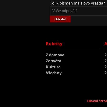
Kolik písmen má slovo vražda?
Odeslat
Rubriky
A
Z domova
2
Ze světa
2
Kultura
2
Všechny
2
Hlavní stra