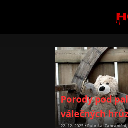
H
Porody pod pal
válečných hrů
22. 12. 2025 • Rubrika:
Zahraniční