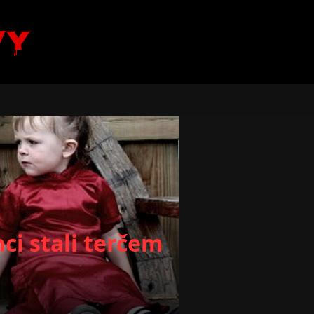
vy
ci stali terčem