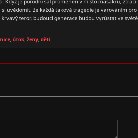
ěti. Když je porodní sál proměněn v místo masakru, ztrácí
i uvědomit, že každá taková tragédie je varováním pro c
krvavý teror, budoucí generace budou vyrůstat ve světě,
nice
,
útok
,
ženy
,
děti