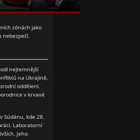
tních zónách jako
u nebezpečí.
rodí nejtemnější
nfliktů na Ukrajině,
rodní oddělení.
porodnice v krvavé
 v Súdánu, kde 28.
práci. Laboratorní
vších. Jeho