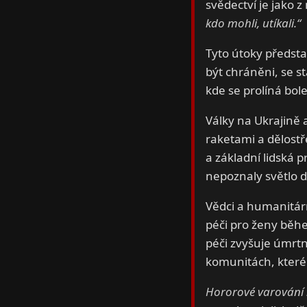
svědectví je jako 
kdo mohli, utíkali.“
Tyto útoky předsta
být chráněni, se st
kde se prolíná bole
Války na Ukrajině
raketami a dělostř
a základní lidská p
nepoznaly světlo 
Vědci a humanitárn
péči pro ženy běh
péči zvyšuje úmrt
komunitách, které
Hororové varování 