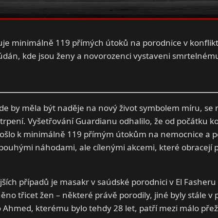
uje minimálně 119 přímých útoků na porodnice v konflik
Súdán, kde jsou ženy a novorozenci vystaveni smrtelném
kde by měla být naděje na nový život symbolem míru, se 
utrpení. Vyšetřování Guardianu odhalilo, že od počátku ko
ošlo k minimálně 119 přímým útokům na nemocnice a po
pouhými náhodami, ale cílenými akcemi, které obracejí 
jších případů je masakr v saúdské porodnici v El Fasheru
ěno třicet žen – některé právě porodily, jiné byly stále v 
Ahmed, kterému bylo tehdy 28 let, patří mezi málo přeži