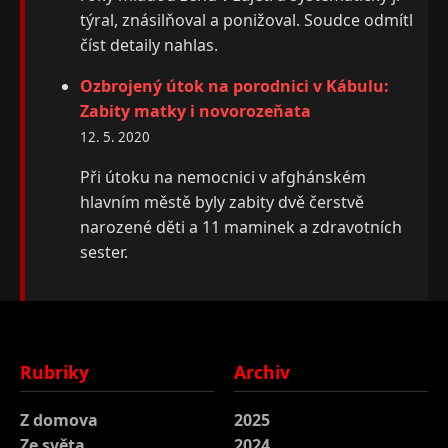
týral, znásilňoval a ponižoval. Soudce odmítl
číst detaily nahlas.
Ozbrojený útok na porodnici v Kábulu:
Zabity matky i novorozeňata
12. 5. 2020
Při útoku na nemocnici v afghánském
hlavním městě byly zabity dvě čerstvě
narozené děti a 11 maminek a zdravotních
sester.
Rubriky
Archiv
Z domova
2025
Ze světa
2024