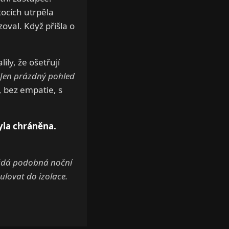
tocích utrpěla
oval. Když přišla o
ily, že ošetřují
. Jen prázdný pohled
, bez empatie, s
yla chráněna.
aždá podobná noční
ulovat do izolace.