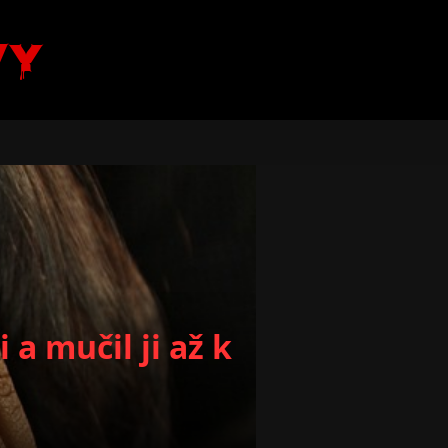
vy
 a mučil ji až k