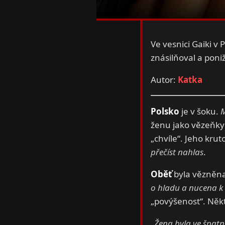
Ve vesnici Gaiki v 
znásilňoval a poniž
Autor:
Katka
Polsko
je v šoku.
M
ženu jako vězeňky
„chvíle“. Jeho krut
přečíst nahlas
.
Oběť
byla vězněna 
o hladu a nucena k 
„povýšenost“. Někt
„Žena byla ve špatn