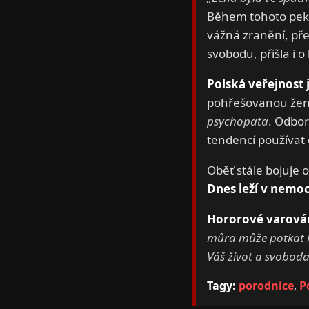
Během tohoto pekla 
vážná zranění, přes
svobodu, přišla i o 
Polská veřejnost 
pohřešovanou ženu.
psychopata
. Odbor
tendencí používat 
Oběť stále bojuje o
Dnes leží v nemocn
Hororové varován
můra může potkat ko
Váš život a svoboda 
Tagy:
porodnice
,
P