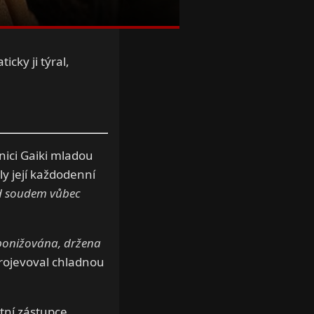
icky ji týral,
nici Gaiki mladou
ly její každodenní
ed soudem vůbec
 ponižována, držena
projevoval chladnou
tní zástupce.