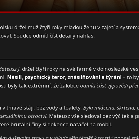
Polsku držel muž čtyři roky mladou ženu v zajetí a systemat
oval. Soudce odmítl číst detaily nahlas.
ateusz J.
držel čtyři roky na své farmě v dolnoslezské ves
ni.
Násilí, psychický teror, znásilňování a týrání
– to by
osti byly tak extrémní, že žalobce
odmítl část výpovědi př
v tmavé stáji, bez vody a toalety.
Byla mlácena, škrtena,
sexuálnímu otroctví
. Mateusz vše sledoval bez výčitek a 
eré brutální činy si dokonce natáčel na mobil.
ém duševním stavu a vyhladověla téměř k smrti,“
popsal stá