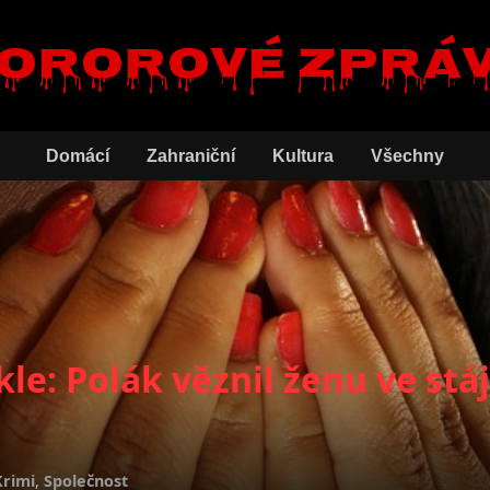
ororové zprá
Domácí
Zahraniční
Kultura
Všechny
kle: Polák věznil ženu ve stáji
Krimi
,
Společnost