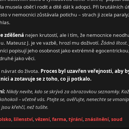
musela oběť i rodit a dítě dát k adopci. Při brutálních ú
to v nemocnici zůstávala potichu – strach ji zcela paralyz
hlas.
je zděšená
nejen krutostí, ale i tím, že nemocnice neodhal
 Mateusz J. je ve vazbě, hrozí mu doživotí.
Žádná lítost
níci popisují jeho osobnost jako extrémně egocentrickou
druhé jako věci.
 návrat do života.
Proces byl uzavřen veřejnosti, aby b
ici a zotavuje se z toho, co ji potkalo.
í:
Nikdy nevíte, kdo se skrývá za obrazovkou seznamky. K
hokoli – včetně vás. Ptejte se, ověřujte, nenechte se vmanip
jsou křehčí, než tušíte.
olsko
,
šílenství
,
vězení
,
farma
,
týrání
,
znásilnění
,
soud