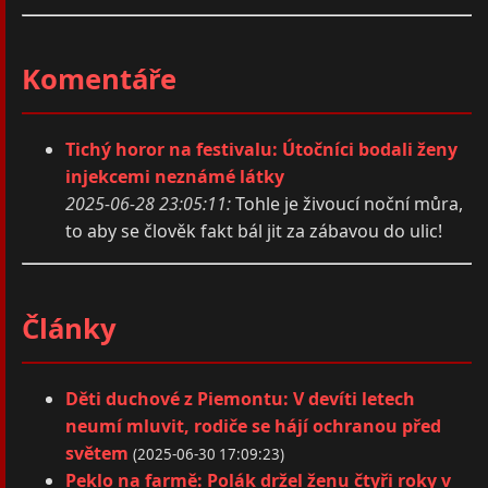
Komentáře
Tichý horor na festivalu: Útočníci bodali ženy
injekcemi neznámé látky
2025-06-28 23:05:11:
Tohle je živoucí noční můra,
to aby se člověk fakt bál jit za zábavou do ulic!
Články
Děti duchové z Piemontu: V devíti letech
neumí mluvit, rodiče se hájí ochranou před
světem
(2025-06-30 17:09:23)
Peklo na farmě: Polák držel ženu čtyři roky v