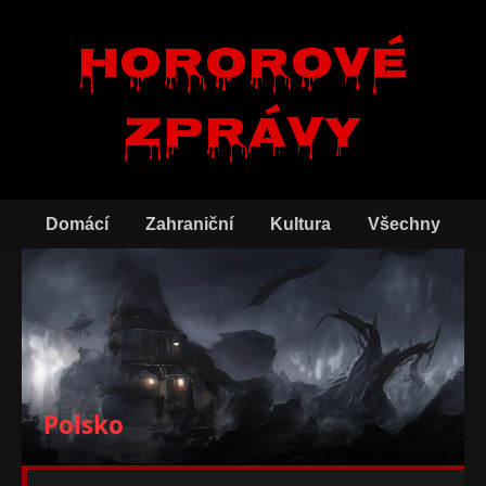
Hororové
zprávy
Domácí
Zahraniční
Kultura
Všechny
Polsko