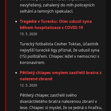
nevyřešený, zahalený do mlh policejních
selhání a temných spekulací.
Tragédie v Turecku: Otec udusil syna
během hospitalizace s COVID-19
15. 5. 2020
Turecký fotbalista Cevher Toktas, účastník
nejvyšší turecké ligy přiznal, že udusil syna
(†5) polštářem. Chlapec ležel v nemocnici s
koronavirem.
Pětiletý chlapec omylem zastřelil bratra z
nalezené zbraně
12. 5. 2020
Pětiletý chlapec zastřelil svého
dvanáctiletého bratra nalezenou zbraní v
lese. Chlapec si myslel, že se jedná o hračku,