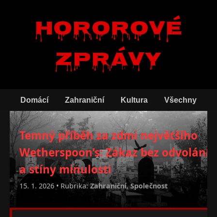
Hororové
zprávy
Domácí
Zahraniční
Kultura
Všechny
Temný příběh za zdmi největšího
Wetherspoon’s: Zákaz bez odvolání
a stíny minulosti
15. 1. 2026 • Rubrika:
Zahraniční
,
Společnost