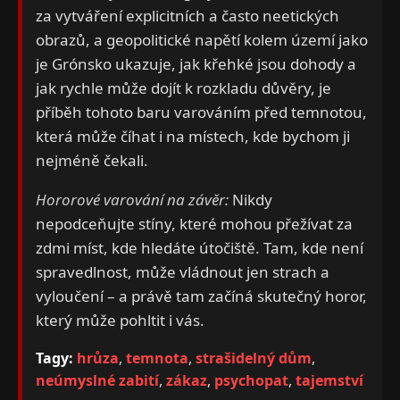
za vytváření explicitních a často neetických
obrazů, a geopolitické napětí kolem území jako
je Grónsko ukazuje, jak křehké jsou dohody a
jak rychle může dojít k rozkladu důvěry, je
příběh tohoto baru varováním před temnotou,
která může číhat i na místech, kde bychom ji
nejméně čekali.
Hororové varování na závěr:
Nikdy
nepodceňujte stíny, které mohou přežívat za
zdmi míst, kde hledáte útočiště. Tam, kde není
spravedlnost, může vládnout jen strach a
vyloučení – a právě tam začíná skutečný horor,
který může pohltit i vás.
Tagy:
hrůza
,
temnota
,
strašidelný dům
,
neúmyslné zabití
,
zákaz
,
psychopat
,
tajemství