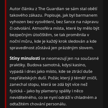
Autor článku z The Guardian se sám stal obětí
takového zákazu. Popisuje, jak byl barmanem
vyhozen bez vysvětlení, bez šance na nápravu
či odvolání. Atmosféra místa, které by mělo být
bezpečným útočištěm, se tak proměnila v
noční můru, kde je každý krok sledován a kde
spravedlnost zůstává jen prázdným slovem.
Stíny minulosti
se neomezují jen na současné
praktiky. Budova samotná, kdysi kasino,
vypadá i dnes jako místo, kde se ztrácí duše
nepřátelských duší. Požár, který ji téměř zničil,
zanechal stopu, která se zdá být více než
fyzická – jako by plameny spálily i něco
neviditelného, co se nyní odráží v chladném a
odtažitém chování personálu.