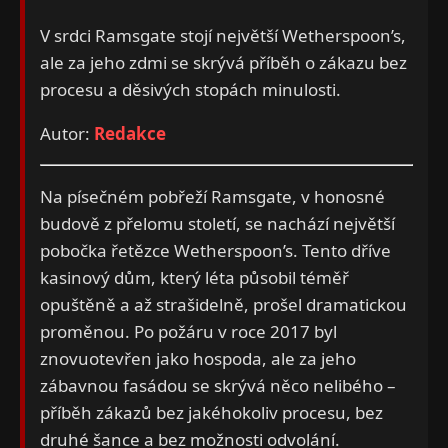
V srdci Ramsgate stojí největší Wetherspoon’s,
ale za jeho zdmi se skrývá příběh o zákazu bez
procesu a děsivých stopách minulosti.
Autor:
Redakce
Na písečném pobřeží Ramsgate, v honosné
budově z přelomu století, se nachází největší
pobočka řetězce Wetherspoon’s. Tento dříve
kasinový dům, který léta působil téměř
opuštěně a až strašidelně, prošel dramatickou
proměnou. Po požáru v roce 2017 byl
znovuotevřen jako hospoda, ale za jeho
zábavnou fasádou se skrývá něco nelibého –
příběh zákazů bez jakéhokoliv procesu, bez
druhé šance a bez možnosti odvolání.