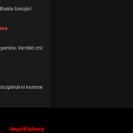
alila šokující
line
 peníze. Verdikt zní:
disciplinární komise
Nepřihlášený