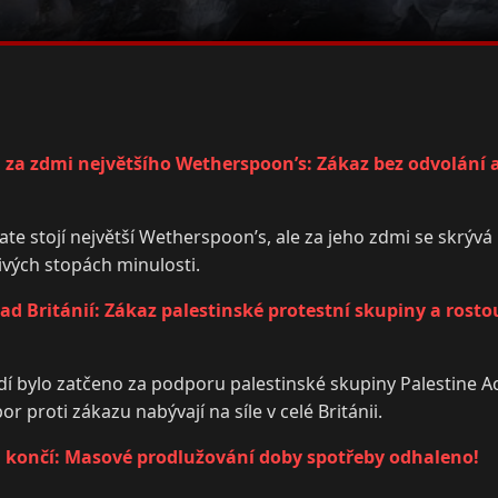
za zdmi největšího Wetherspoon’s: Zákaz bez odvolání a
te stojí největší Wetherspoon’s, ale za jeho zdmi se skrývá
ivých stopách minulosti.
ad Británií: Zákaz palestinské protestní skupiny a rosto
idí bylo zatčeno za podporu palestinské skupiny Palestine A
r proti zákazu nabývají na síle v celé Británii.
 končí: Masové prodlužování doby spotřeby odhaleno!