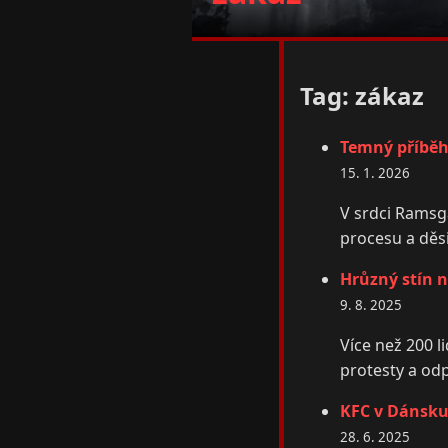
Tag: zákaz
Temný příběh 
15. 1. 2026
V srdci Ramsga
procesu a děs
Hrůzný stín n
9. 8. 2025
Více než 200 l
protesty a odpo
KFC v Dánsku
28. 6. 2025