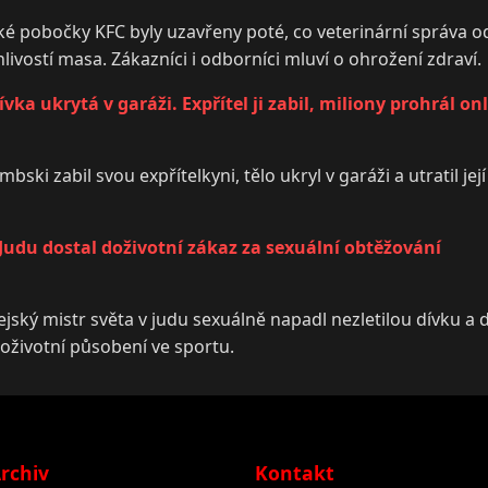
 pobočky KFC byly uzavřeny poté, co veterinární správa odh
livostí masa. Zákazníci i odborníci mluví o ohrožení zdraví.
ka ukrytá v garáži. Expřítel ji zabil, miliony prohrál on
bski zabil svou expřítelkyni, tělo ukryl v garáži a utratil její
 Judu dostal doživotní zákaz za sexuální obtěžování
ejský mistr světa v judu sexuálně napadl nezletilou dívku a 
oživotní působení ve sportu.
rchiv
Kontakt