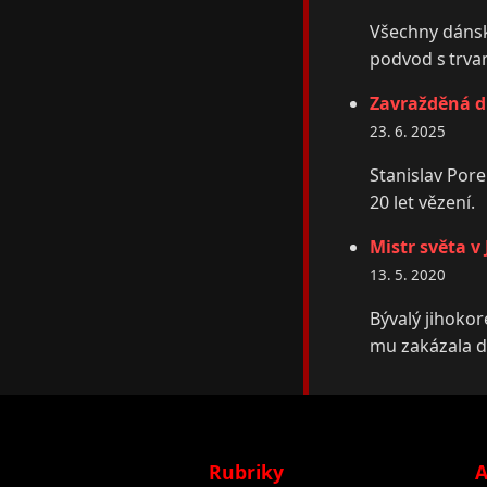
Všechny dánské
podvod s trvan
Zavražděná dív
23. 6. 2025
Stanislav Porem
20 let vězení.
Mistr světa v
13. 5. 2020
Bývalý jihokor
mu zakázala d
Rubriky
A