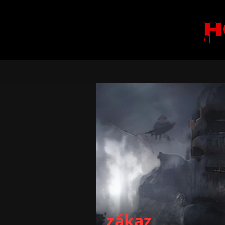
H
zákaz