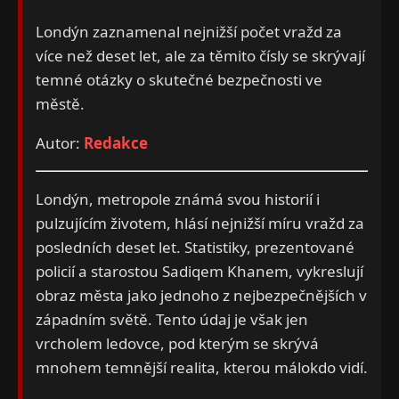
Londýn zaznamenal nejnižší počet vražd za
více než deset let, ale za těmito čísly se skrývají
temné otázky o skutečné bezpečnosti ve
městě.
Autor:
Redakce
Londýn, metropole známá svou historií i
pulzujícím životem, hlásí nejnižší míru vražd za
posledních deset let. Statistiky, prezentované
policií a starostou Sadiqem Khanem, vykreslují
obraz města jako jednoho z nejbezpečnějších v
západním světě. Tento údaj je však jen
vrcholem ledovce, pod kterým se skrývá
mnohem temnější realita, kterou málokdo vidí.