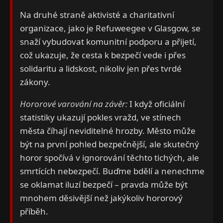
Na druhé straně aktivisté a charitativní
organizace, jako je Refuweegee v Glasgow, se
snaží vybudovat komunitní podporu a přijetí,
což ukazuje, že cesta k bezpečí vede i přes
solidaritu a lidskost, nikoliv jen přes tvrdé
zákony.
Hororové varování na závěr:
I když oficiální
statistiky ukazují pokles vražd, ve stínech
města číhají neviditelné hrozby. Město může
být na první pohled bezpečnější, ale skutečný
horor spočívá v ignorování těchto tichých, ale
smrtících nebezpečí. Buďme bdělí a nenechme
se oklamat iluzí bezpečí – pravda může být
mnohem děsivější než jakýkoliv hororový
příběh.