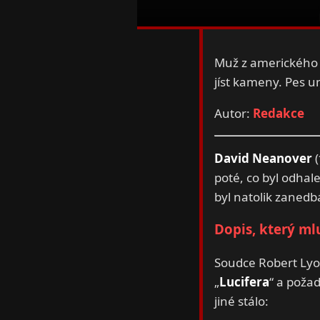
Muž z amerického 
jíst kameny. Pes um
Autor:
Redakce
David Neanover
(
poté, co byl odhal
byl natolik zanedbá
Dopis, který mlu
Soudce Robert Lyo
„
Lucifera
“ a poža
jiné stálo: