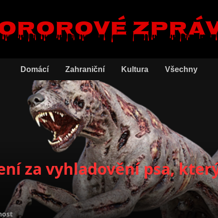
ororové zprá
Domácí
Zahraniční
Kultura
Všechny
ení za vyhladovění psa, kter
nost