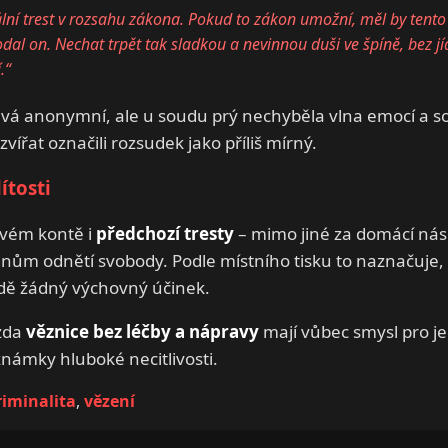
 trest v rozsahu zákona. Pokud to zákon umožní, měl by tento L
al on. Nechat trpět tak sladkou a nevinnou duši ve špíně, bez jídl
.“
ává anonymní, ale u soudu prý nechyběla vlna emocí a 
zvířat označili rozsudek jako příliš mírný.
ítosti
vém kontě i
předchozí tresty
– mimo jiné za domácí násil
ům odnětí svobody. Podle místního tisku to naznačuje, 
dě žádný výchovný účinek.
zda
věznice bez léčby a nápravy
mají vůbec smysl pro jed
námky hluboké necitlivosti.
riminalita
,
vězení