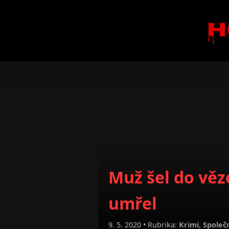
H
Muž šel do věz
umřel
9. 5. 2020 • Rubrika:
Krimi
,
Společ