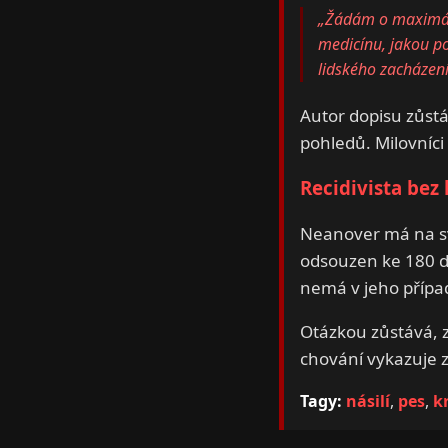
„Žádám o maximální
medicínu, jakou pod
lidského zacházení
Autor dopisu zůst
pohledů. Milovníci 
Recidivista bez l
Neanover má na s
odsouzen ke 180 dn
nemá v jeho přípa
Otázkou zůstává, 
chování vykazuje z
Tagy:
násilí
,
pes
,
k