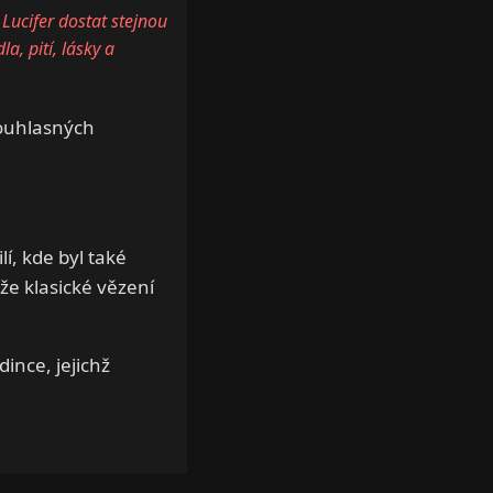
ucifer dostat stejnou
a, pití, lásky a
souhlasných
í, kde byl také
že klasické vězení
ince, jejichž