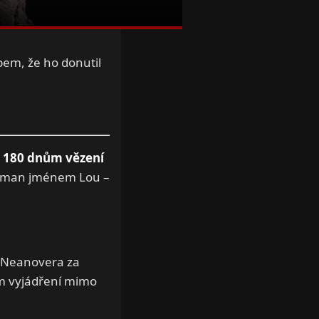
em, že ho donutil
k
180 dnům vězení
dobrman jménem Lou –
l Neanovera za
ím vyjádření mimo