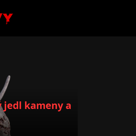
vy
ý jedl kameny a